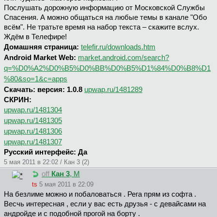
Послушать дорожную информацию от Московской Службы
Спасения. А можно общаться на любые темы в канале "Обо
всём". Не тратьте время на набор текста – скажите вслух.
Ждём в Телефире!
Домашняя страница:
telefir.ru/downloads.htm
Android Market Web:
market.android.com/search?
q=%D0%A2%D0%B5%D0%BB%D0%B5%D1%84%D0%B8%D1
%80&so=1&c=apps
Скачать: версия: 1.0.8
upwap.ru/1481289
СКРИН:
upwap.ru/1481304
upwap.ru/1481305
upwap.ru/1481306
upwap.ru/1481307
Русский интерфейс: Да
5 мая 2011 в 22:02 / Кан 3 (2)
off
Кан 3
, М
ts
5 мая 2011 в 22:09
На безлиме можно и побаловаться . Рега прям из софта .
Весчь интересная , если у вас есть друзья - с девайсами на
андройде и с подобной прогой на борту .