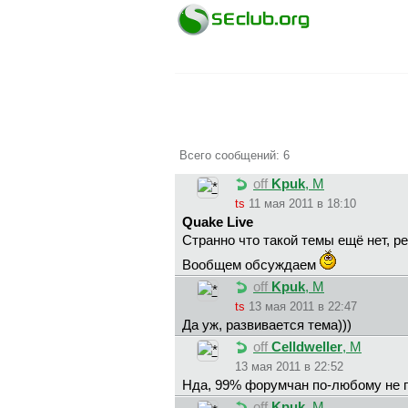
Всего сообщений: 6
off
Kpuk
, М
ts
11 мая 2011 в 18:10
Quake Live
Странно что такой темы ещё нет, р
Вообщем обсуждаем
off
Kpuk
, М
ts
13 мая 2011 в 22:47
Да уж, развивается тема)))
off
Celldweller
, М
13 мая 2011 в 22:52
Нда, 99% форумчан по-любому не п
off
Kpuk
, М