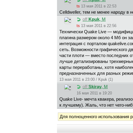
ts
13 мая 2011 в 22:53
Celldweller, тем не менее народу в 
off
Kpuk
, М
ts
13 мая 2011 в 22:56
Технически Quake Live — модифицир
плагина размером около 4 Мб он за
интеграция с порталом quakelive.
сеть. Возможности графического дв
части плоти — вместо последних о
лучше детализированы трехмерные 
карты переработаны, хотя наиболее
предназначенных для разных режим
13 мая 2011 в 23:00 / Kpuk (1)
off
Skiray
, М
16 мая 2011 в 19:20
Quake Live- мечта квакера, реализ
к лучшему). Жаль, что нет чего-ни
Для полноценного использования 