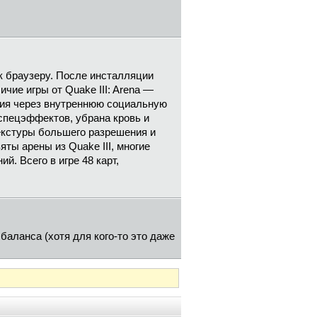
к браузеру. После инсталляции
чие игры от Quake III: Arena —
ения через внутреннюю социальную
 спецэффектов, убрана кровь и
текстуры большего разрешения и
ты арены из Quake III, многие
. Всего в игре 48 карт,
баланса (хотя для кого-то это даже