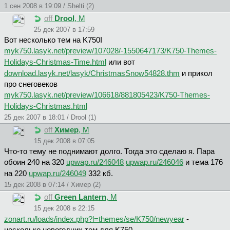
1 сен 2008 в 19:09 / Shelti (2)
off
Drool
, М
25 дек 2007 в 17:59
Вот несколько тем на K750I
myk750.lasyk.net/preview/107028/-1550647173/K750-Themes-
Holidays-Christmas-Time.html
или вот
download.lasyk.net/lasyk/ChristmasSnow54828.thm
и прикол
про снеговеков
myk750.lasyk.net/preview/106618/881805423/K750-Themes-
Holidays-Christmas.html
25 дек 2007 в 18:01 / Drool (1)
off
Xимep
, М
15 дек 2008 в 07:05
Что-то тему не поднимают долго. Тогда это сделаю я. Пара
обоин 240 на 320
upwap.ru/246048
upwap.ru/246046
и тема 176
на 220
upwap.ru/246049
332 кб.
15 дек 2008 в 07:14 / Xимep (2)
off
Green Lantern
, М
15 дек 2008 в 22:15
zonart.ru/loads/index.php?l=themes/se/K750/newyear
-