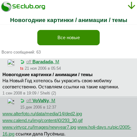
Новогодние картинки / анимации / темы
Все новые
Всего сообщений: 63
off
Baradada
, М
ts
21 ноя 2006 в 05:54
Новогодние картинки / анимации / темы
На Новый Год хотелось бы украсить свою мобилку
соответственно. Оставляем ссылки на такие картинки.
1 сен 2008 в 19:09 / Shelti (2)
off
VoVaNy
, М
15 дек 2006 в 12:37
www.alterfoto.ru/data/media/14/ded2.jpg
www.calend.ru/img/content/i0/293_30.gif
www.virtyoz.ru/Images/newyear7.jpg
www.holi-days.ru/pic/2005-
16.jpg
ссылки дала Пусёныш.