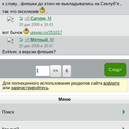
к слову , флешки до этого не выкладывались на Секлуб"е ,
так что эксклюзив
.
off
Сатурн
, М
20 дек 2008 в 18:43
вот бычок
upwap.ru/251017
off
Мятный
, М
20 дек 2008 в 20:47
Eviriver, а версии флешек?
След>
6
Для полноценного использования разделов сайта
войдите
или
зарегистрируйтесь
.
Меню
Поиск