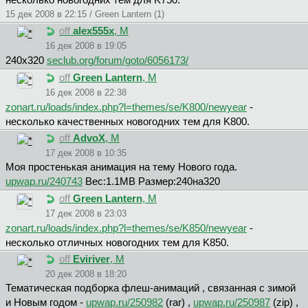
несколько новогодних тем для K750.
15 дек 2008 в 22:15 / Green Lantern (1)
off
alex555x
, М
16 дек 2008 в 19:05
240х320
seclub.org/forum/goto/6056173/
off
Green Lantern
, М
16 дек 2008 в 22:38
zonart.ru/loads/index.php?l=themes/se/K800/newyear
-
несколько качественных новогодних тем для K800.
off
AdvoX
, М
17 дек 2008 в 10:35
Моя простенькая анимация на тему Нового года.
upwap.ru/240743
Вес:1.1МВ Размер:240на320
off
Green Lantern
, М
17 дек 2008 в 23:03
zonart.ru/loads/index.php?l=themes/se/K850/newyear
-
несколько отличных новогодних тем для K850.
off
Eviriver
, М
20 дек 2008 в 18:20
Тематическая подборка флеш-анимаций , связанная с зимой
и Новым годом -
upwap.ru/250982
(rar) ,
upwap.ru/250987
(zip) ,