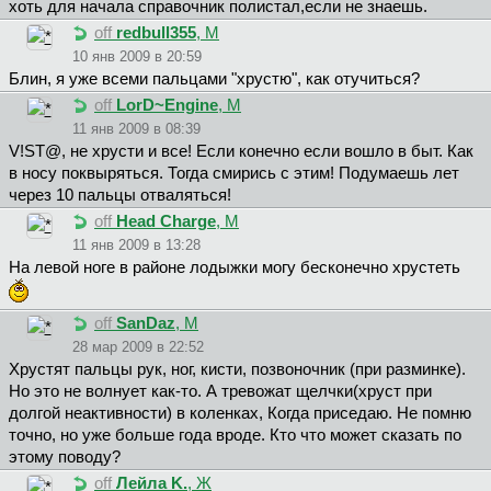
хоть для начала справочник полистал,если не знаешь.
off
redbull355
, М
10 янв 2009 в 20:59
Блин, я уже всеми пальцами "хрустю", как отучиться?
off
LorD~Engine
, М
11 янв 2009 в 08:39
V!ST@, не хрусти и все! Если конечно если вошло в быт. Как
в носу поквыряться. Тогда смирись с этим! Подумаешь лет
через 10 пальцы отваляться!
off
Head Charge
, М
11 янв 2009 в 13:28
На левой ноге в районе лодыжки могу бесконечно хрустеть
off
SanDaz
, М
28 мар 2009 в 22:52
Хрустят пальцы рук, ног, кисти, позвоночник (при разминке).
Но это не волнует как-то. А тревожат щелчки(хруст при
долгой неактивности) в коленках, Когда приседаю. Не помню
точно, но уже больше года вроде. Кто что может сказать по
этому поводу?
off
Лeйлa K.
, Ж