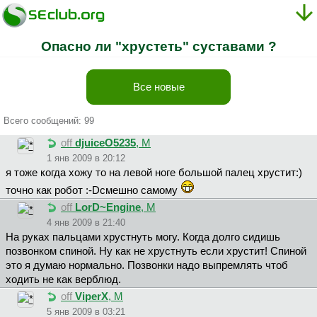
Опасно ли "хрустеть" суставами ?
Все новые
Всего сообщений: 99
off
djuiceO5235
, М
1 янв 2009 в 20:12
я тоже когда хожу то на левой ноге большой палец хрустит:)
точно как робот :-Dсмешно самому
off
LorD~Engine
, М
4 янв 2009 в 21:40
На руках пальцами хрустнуть могу. Когда долго сидишь
позвонком спиной. Ну как не хрустнуть если хрустит! Спиной
это я думаю нормально. Позвонки надо выпремлять чтоб
ходить не как верблюд.
off
ViperX
, М
5 янв 2009 в 03:21