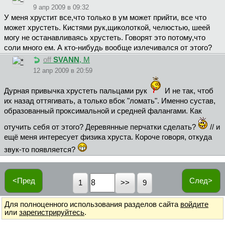
9 апр 2009 в 09:32
У меня хрустит все,что только в ум может прийти, все что
может хрустеть. Кистями рук,щиколоткой, челюстью, шеей
могу не останавливаясь хрустеть. Говорят это потому,что
соли много ем. А кто-нибудь вообще излечивался от этого?
off
SVANN
, М
12 апр 2009 в 20:59
Дурная привычка хрустеть пальцами рук
И не так, чтоб
их назад оттягивать, а только вбок "ломать". Именно сустав,
образованный проксимальной и средней фалангами. Как
отучить себя от этого? Деревянные перчатки сделать?
// и
ещё меня интересует физика хруста. Короче говоря, откуда
звук-то появляется?
<Пред
След>
1
9
Для полноценного использования разделов сайта
войдите
или
зарегистрируйтесь
.