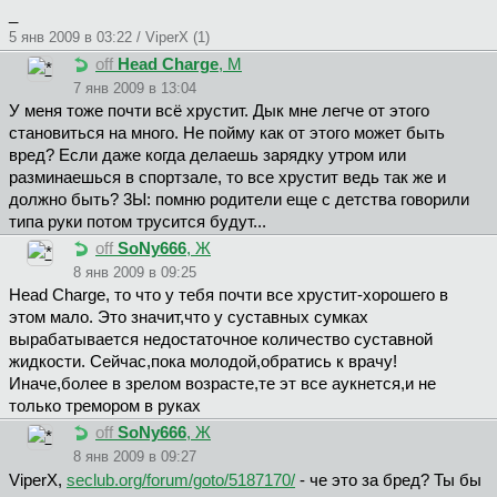
_
5 янв 2009 в 03:22 / ViperX (1)
off
Head Charge
, М
7 янв 2009 в 13:04
У меня тоже почти всё хрустит. Дык мне легче от этого
становиться на много. Не пойму как от этого может быть
вред? Если даже когда делаешь зарядку утром или
разминаешься в спортзале, то все хрустит ведь так же и
должно быть? 3Ы: помню родители еще с детства говорили
типа руки потом трусится будут...
off
SoNy666
, Ж
8 янв 2009 в 09:25
Head Charge, то что у тебя почти все хрустит-хорошего в
этом мало. Это значит,что у суставных сумках
вырабатывается недостаточное количество суставной
жидкости. Сейчас,пока молодой,обратись к врачу!
Иначе,более в зрелом возрасте,те эт все аукнется,и не
только тремором в руках
off
SoNy666
, Ж
8 янв 2009 в 09:27
ViperX,
seclub.org/forum/goto/5187170/
- че это за бред? Ты бы