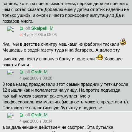
romiros, хоть ты понял,смысл темы, первые двое не поняли о
чем я хотел сказать.Добавлю еще,у детей от этих изделий не
только ушибы и ожоги и часто происходит ампутация:( Да и
пожаров много...
off
Skalpell
, М
ts
4 дек 2006 в 08:06
rival, мы в детстве силитру мешками из фабрики таскали
Мешаешь с водой,газету туда и на батарею...А далее эту
высохшую газету в пивную банку и полетели
Хорошие
ракеты были..
off
Craft
, М
4 дек 2006 в 08:28
3 года назад праздновали этот самый праздник у тетки,после
12 вышли,как и полагается,на улицу. На против подъезда
пьяный мужик зажигал ракету,купленную в
профессиональном магазине(мощность можете представить).
Поставил ее в пластиковую бутылку и поджег ->
off
Craft
, М
4 дек 2006 в 08:34
а за дальнейшим действием не смотрел. Эта бутылка