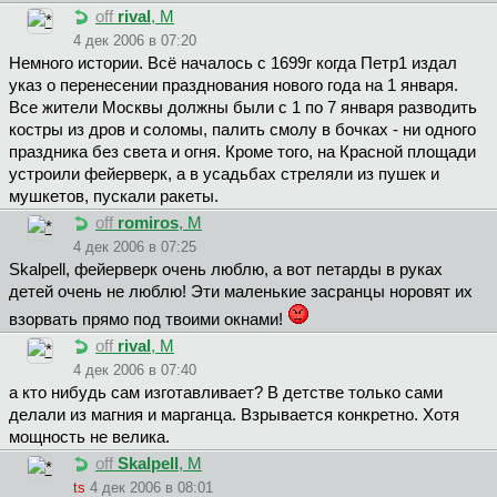
off
rival
, М
4 дек 2006 в 07:20
Немного истории. Всё началось с 1699г когда Петр1 издал
указ о перенесении празднования нового года на 1 января.
Все жители Москвы должны были с 1 по 7 января разводить
костры из дров и соломы, палить смолу в бочках - ни одного
праздника без света и огня. Кроме того, на Красной площади
устроили фейерверк, а в усадьбах стреляли из пушек и
мушкетов, пускали ракеты.
off
romiros
, М
4 дек 2006 в 07:25
Skalpell, фейерверк очень люблю, а вот петарды в руках
детей очень не люблю! Эти маленькие засранцы норовят их
взорвать прямо под твоими окнами!
off
rival
, М
4 дек 2006 в 07:40
а кто нибудь сам изготавливает? В детстве только сами
делали из магния и марганца. Взрывается конкретно. Хотя
мощность не велика.
off
Skalpell
, М
ts
4 дек 2006 в 08:01