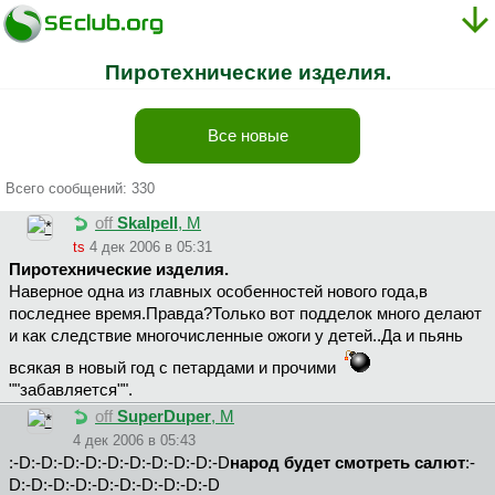
Пиротехнические изделия.
Все новые
Всего сообщений: 330
off
Skalpell
, М
ts
4 дек 2006 в 05:31
Пиротехнические изделия.
Наверное одна из главных особенностей нового года,в
последнее время.Правда?Только вот подделок много делают
и как следствие многочисленные ожоги у детей..Да и пьянь
всякая в новый год с петардами и прочими
""забавляется"".
off
SuperDuper
, М
4 дек 2006 в 05:43
:-D:-D:-D:-D:-D:-D:-D:-D:-D:-D
народ будет смотреть салют
:-
D:-D:-D:-D:-D:-D:-D:-D:-D:-D