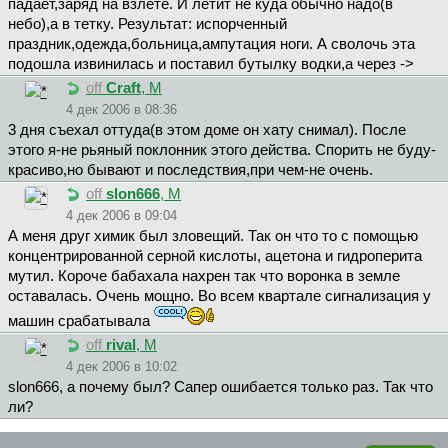
падает,заряд на взлете. И летит не куда обычно надо(в
небо),а в тетку. Результат: испорченный
праздник,одежда,больница,ампутация ноги. А сволочь эта
подошла извинилась и поставил бутылку водки,а через ->
off
Craft
, М
4 дек 2006 в 08:36
3 дня съехал оттуда(в этом доме он хату снимал). После
этого я-не рьяный поклонник этого действа. Спорить не буду-
красиво,но бывают и последствия,при чем-не очень.
off
slon666
, М
4 дек 2006 в 09:04
А меня друг химик был зловещий. Так он что то с помощью
концентрированной серной кислоты, ацетона и гидроперита
мутил. Короче бабахала нахрен так что воронка в земле
оставалась. Очень мощно. Во всем квартале сигнализация у
машин срабатывала
off
rival
, М
4 дек 2006 в 10:02
slon666, а почему был? Сапер ошибается только раз. Так что
ли?