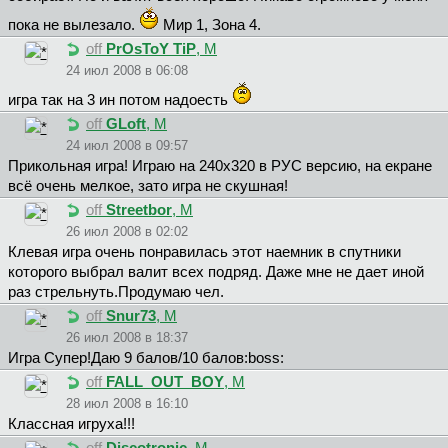
пока не вылезало.
Мир 1, Зона 4.
off
PrOsToY TiP
, М
24 июл 2008 в 06:08
игра так на 3 ин потом надоесть
off
GLoft
, М
24 июл 2008 в 09:57
Прикольная игра! Играю на 240x320 в РУС версию, на екране
всё очень мелкое, зато игра не скушная!
off
Streetbor
, М
26 июл 2008 в 02:02
Клевая игра очень понравилась этот наемник в спутники
которого выбрал валит всех подряд. Даже мне не дает иной
раз стрельнуть.Продумаю чел.
off
Snur73
, М
26 июл 2008 в 18:37
Игра Супер!Даю 9 балов/10 балов:boss:
off
FALL_OUT_BOY
, М
28 июл 2008 в 16:10
Классная игруха!!!