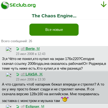
The Chaos Engine...
Все новые
Всего сообщений: 26
off
Berte
, М
23 июл 2008 в 12:43
Э,я Чёто не понял,кто купил на экран 176x220?Сегодня
скачал ссылку 2006года,она оказалось рабочая!От Роджера,в
теме чуть ниже есть.Кто купил,и в чём разница?
off
LAkSA
, Ж
23 июл 2008 в 13:30
А что сделать чтоб напарник бежал впереди и стрелял? А то
он у мну просто бежит сзади и не стреляет ничем. Я се
скачала версию 128х160 на английском. Мне понравилась
заставка с монстром и музыка там
off
Eclipser
, М