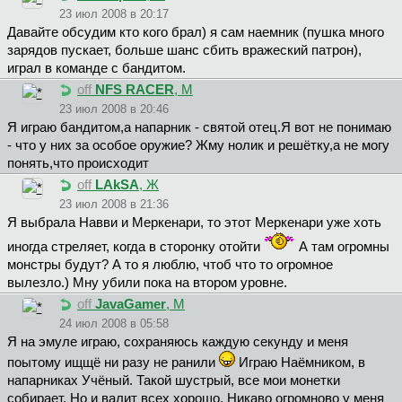
23 июл 2008 в 20:17
Давайте обсудим кто кого брал) я сам наемник (пушка много
зарядов пускает, больше шанс сбить вражеский патрон),
играл в команде с бандитом.
off
NFS RACER
, М
23 июл 2008 в 20:46
Я играю бандитом,а напарник - святой отец.Я вот не понимаю
- что у них за особое оружие? Жму нолик и решётку,а не могу
понять,что происходит
off
LAkSA
, Ж
23 июл 2008 в 21:36
Я выбрала Навви и Меркенари, то этот Меркенари уже хоть
иногда стреляет, когда в сторонку отойти
А там огромны
монстры будут? А то я люблю, чтоб что то огромное
вылезло.) Мну убили пока на втором уровне.
off
JavaGamer
, М
24 июл 2008 в 05:58
Я на эмуле играю, сохраняюсь каждую секунду и меня
поытому ищщё ни разу не ранили
Играю Наёмником, в
напарниках Учёный. Такой шустрый, все мои монетки
собирает. Но и валит всех хорошо. Никаво огромново у меня