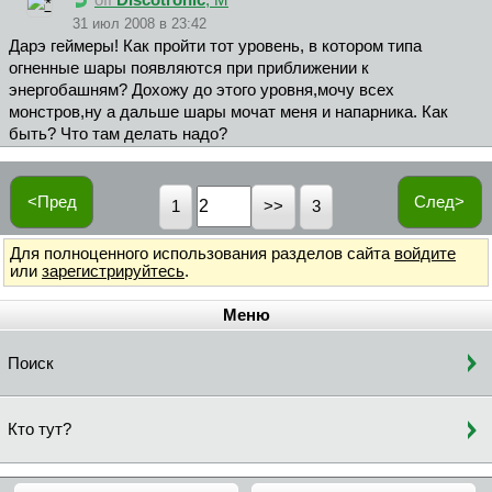
off
Discotronic
, М
31 июл 2008 в 23:42
Дарэ геймеры! Как пройти тот уровень, в котором типа
огненные шары появляются при приближении к
энергобашням? Дохожу до этого уровня,мочу всех
монстров,ну а дальше шары мочат меня и напарника. Как
быть? Что там делать надо?
<Пред
След>
1
3
Для полноценного использования разделов сайта
войдите
или
зарегистрируйтесь
.
Меню
Поиск
Кто тут?