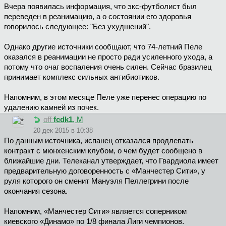
Вчера появилась информация, что экс-футболист был
переведен в реанимацию, а о состоянии его здоровья
говорилось следующее: "Без ухудшений".
Однако другие источники сообщают, что 74-летний Пеле
оказался в реанимации не просто ради усиленного ухода, а
потому что очаг воспаления очень силен. Сейчас бразилец
принимает комплекс сильных антибиотиков.
Напомним, в этом месяце Пеле уже перенес операцию по
удалению камней из почек.
off
fcdk1
, М
20 дек 2015 в 10:38
По данным источника, испанец отказался продлевать
контракт с мюнхенским клубом, о чем будет сообщено в
ближайшие дни. Телеканал утверждает, что Гвардиола имеет
предварительную договоренность с «Манчестер Сити», у
руля которого он сменит Мануэля Пеллегрини после
окончания сезона.
Напомним, «Манчестер Сити» является соперником
киевского «Динамо» по 1/8 финала Лиги чемпионов.