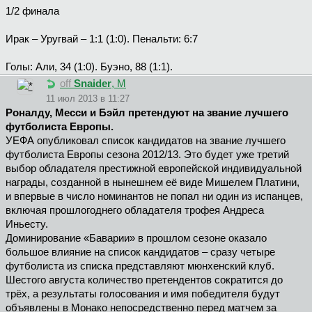
1/2 финала
Ирак – Уругвай – 1:1 (1:0). Пенальти: 6:7
Голы: Али, 34 (1:0). Буэно, 88 (1:1).
off
Snaider
, М
11 июл 2013 в 11:27
Роналду, Месси и Бэйл претендуют на звание лучшего
футболиста Европы.
УЕФА опубликовал список кандидатов на звание лучшего
футболиста Европы сезона 2012/13. Это будет уже третий
выбор обладателя престижной европейской индивидуальной
награды, созданной в нынешнем её виде Мишелем Платини,
и впервые в число номинантов не попал ни один из испанцев,
включая прошлогоднего обладателя трофея Андреса
Иньесту.
Доминирование «Баварии» в прошлом сезоне оказало
большое влияние на список кандидатов – сразу четыре
футболиста из списка представляют мюнхенский клуб.
Шестого августа количество претендентов сократится до
трёх, а результаты голосования и имя победителя будут
объявлены в Монако непосредственно перед матчем за