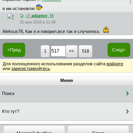
я им остановлю
off
adaptor
, М
25 июн 2016 в 21:49
Aleksus78, Как я и говорил,все так и случилось
<Пред
След>
1
518
Для полноценного использования разделов сайта
войдите
или
зарегистрируйтесь
.
Меню
Поиск
Кто тут?