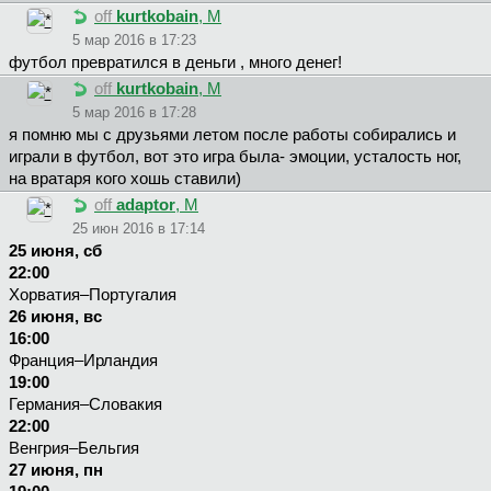
off
kurtkobain
, М
5 мар 2016 в 17:23
футбол превратился в деньги , много денег!
off
kurtkobain
, М
5 мар 2016 в 17:28
я помню мы с друзьями летом после работы собирались и
играли в футбол, вот это игра была- эмоции, усталость ног,
на вратаря кого хошь ставили)
off
adaptor
, М
25 июн 2016 в 17:14
25 июня, сб
22:00
Хорватия–Португалия
26 июня, вс
16:00
Франция–Ирландия
19:00
Германия–Словакия
22:00
Венгрия–Бельгия
27 июня, пн