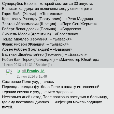
Суперкубок Европы, который состоится 30 августа.
В список кандидатов включены следующие игроки:
Гарет Бэйл (Уэльс) – «Тоттенхэм»
Криштиану Роналду (Португалия) – «Реал Мадрид»
Златан Ибрагимович (Швеция) – «Пари Сен-Жермен»
Роберт Левандовски (Польша) – «Боруссия»
Лионель Месси (Аргентина) – «Барселона»
Томас Мюллер (Германия) – «Бавария»
Франк Рибери (Франция) – «Бавария»
Арьен Роббен (Голландия) – «Бавария»
Бастиан Швайнштайгер (Германия) – «Бавария»
Робин Ван Перси (Голландия) – «Манчестер Юнайтед»
11 июл 2013 в 11:31 / Snaider (1)
off
Franky
, М
28 ноя 2014 в 15:48
Состояние Пеле ухудшилось
Перевод легенды футбола Пеле в палату интенсивной
терапии связан с ухудшением здоровья.
Несколько дней назад Пеле повторно поступил в больницу,
где ему поставили диагноз — инфекция мочевыводящих
путей.