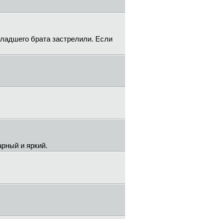
младшего брата застрелили. Если
арный и яркий.