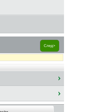
След>
всём