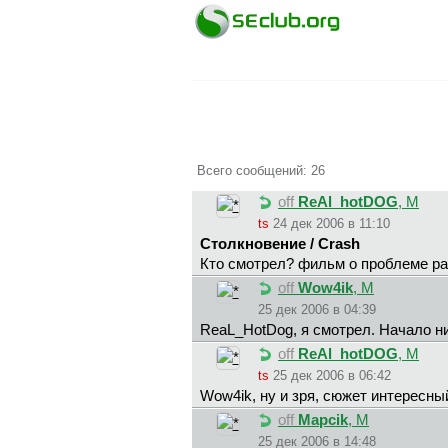
Всего сообщений: 26
off
ReAl_hotDOG
, М
ts
24 дек 2006 в 11:10
Столкновение / Crash
Кто смотрел? фильм о проблеме ра
off
Wow4ik
, М
25 дек 2006 в 04:39
ReaL_HotDog, я смотрел. Начало н
off
ReAl_hotDOG
, М
ts
25 дек 2006 в 06:42
Wow4ik, ну и зря, сюжет интересны
off
Mapcik
, М
25 дек 2006 в 14:48