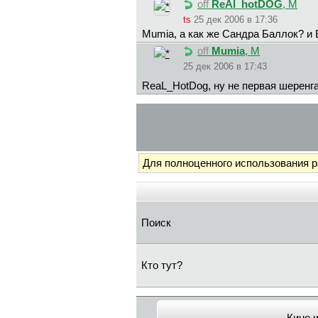
off
ReAl_hotDOG
, М
ts
25 дек 2006 в 17:36
Mumia, а как же Сандра Баллок? и
off
Mumia
, М
25 дек 2006 в 17:43
ReaL_HotDog, ну не первая шеренг
Для полноценного использования 
Поиск
Кто тут?
Кино 