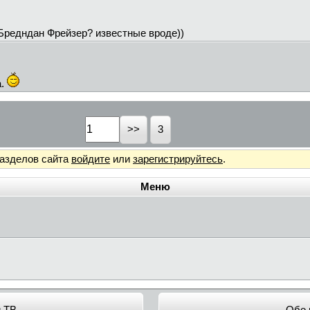
 Бредндан Фрейзер? известные вроде))
а.
3
разделов сайта
войдите
или
зарегистрируйтесь
.
Меню
и ТВ
Обо 