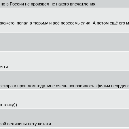
но в России не произвел не накого впечатления.
окожего, попал в тюрьму и всё переосмыслил. А потом ещё его 
очти
 оскара в прошлом году. мне очень понравилось. фильм неордин
в точку))
вой величины нету кстати.