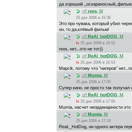
да хороший ,,оскараносный,,фильм,
off
reos
, М
25 дек 2006 в 15:36
Это про чувака, который убил черн
он, то да,клёвый фильм!
off
ReAl_hotDOG
, М
ts
25 дек 2006 в 16:52
reos, нет...это не тот))
off
ReAl_hotDOG
, М
ts
25 дек 2006 в 16:53
Mapcik, потому что "нигеров" нет...п
off
Mumia
, М
25 дек 2006 в 17:00
Супер кино. не просто так получал
off
ReAl_hotDOG
, М
ts
25 дек 2006 в 17:06
Mumia, насчет неординарности это 
off
Mumia
, М
25 дек 2006 в 17:24
ReaL_HotDog, ни одного актера пер