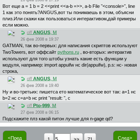
Вот еще a = 1 b = 2 <<print <<a-b =>>, a-b File "<console>", line
1 как это понять?ANGUS,вот ты понимаешь в этом, объясни
плиз.Или скажи как пользоваться интерактивом,дай примеры
если можно.
off
ANGUS
, М
26 фев 2008 в 19:37
GATMAN, так во-первых: для написания скриптов используют
TwoTowers, вот оффсайт
pythons.ru
, во-вторых: интерактив
используют для того штобы узнать какие есть функции у
модуля, например: import appuifw нс dir(appuifw), p.s: нс- новая
строка,
off
ANGUS
, М
26 фев 2008 в 19:40
Ну и во-третьих: пишетса ето математическое вот так: a=1 нс
b=2 нс c=a+b нс print "result: ", c
off
Pto-999
, М
27 фев 2008 в 06:15
Подскажите плз какой питон лучше для n-gage qd?
<Пред
След>
1
71