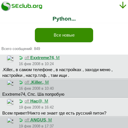
Python...
Все новые
Всего сообщений: 849
off
Exxtreme74
, М
16 фев 2008 в 10:24
.Killer., в самом телефоне , в настройках , заходи меню ,
настройки , настр.тлф. , там ищи .
off
.Killer.
, М
16 фев 2008 в 10:40
Exxtreme74, Спс. Ша попробую
off
Hac@
, М
19 фев 2008 в 16:42
Всем привет!Никто не знает где есть русский питон?
off
ANGUS
, М
19 фев 2008 в 17:37