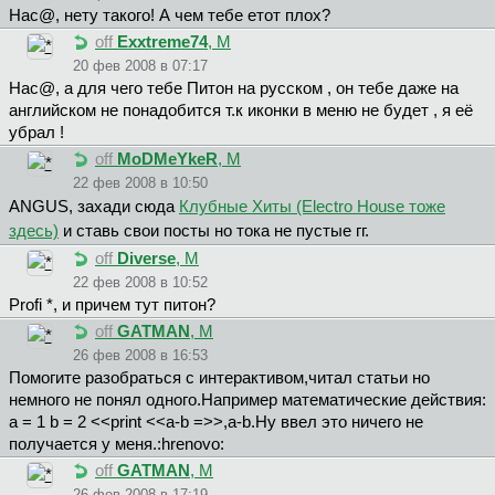
Hac@, нету такого! А чем тебе етот плох?
off
Exxtreme74
, М
20 фев 2008 в 07:17
Hac@, а для чего тебе Питон на русском , он тебе даже на
английском не понадобится т.к иконки в меню не будет , я её
убрал !
off
MoDMeYkeR
, М
22 фев 2008 в 10:50
ANGUS, захади сюда
Клубные Хиты (Electro House тоже
здесь)
и ставь свои посты но тока не пустые гг.
off
Diverse
, М
22 фев 2008 в 10:52
Profi *, и причем тут питон?
off
GATMAN
, М
26 фев 2008 в 16:53
Помогите разобраться с интерактивом,читал статьи но
немного не понял одного.Например математические действия:
a = 1 b = 2 <<print <<a-b =>>,a-b.Ну ввел это ничего не
получается у меня.:hrenovo:
off
GATMAN
, М
26 фев 2008 в 17:19