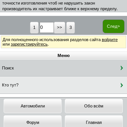
точности изготовления чтоб не нарушить закон
производитель их настраивает ближе к верхнему пределу.
След>
1
3
Для полноценного использования разделов сайта
войдите
или
зарегистрируйтесь
.
Меню
Поиск
Кто тут?
Автомобили
Обо всём
Форум
Главная