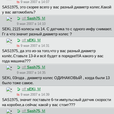
ts
9 мая 2007 в 14:07
SAS1975, это скорее всего у вас разный диаметр колес.Какой
у вас автомобиль?
off
Sash75
, М
9 мая 2007 в 14:10
SEKi, 2115 колесы на 14. С датчика то с одного инфу снимают.
Гг а что значит разный диаметр колес ?
off
sEKi
, М
ts
9 мая 2007 в 14:31
SAS1975, да это из-за того,что у вас разный диаметр
колёс.Ставьте 13-й и всё будет в порядке!!!А какого у вас
года машина???
off
Sash75
, М
9 мая 2007 в 14:35
SEKi, 03года , диаметр колес ОДИНАКОВЫЙ , когда были 13
было тоже самое.
off
sEKi
, М
ts
9 мая 2007 в 14:39
SAS1975, значит поставьте 6-ти импульсный датчик скорости
на коробке,а сейчас какой у вас стоит???
off
Sash75
, М