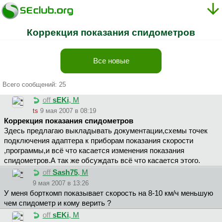
Коррекция показания спидометров
Все новые
Всего сообщений: 25
off
sEKi
, М
ts
9 мая 2007 в 08:19
Коррекция показания спидометров
Здесь предлагаю выкладывать документации,схемы точек
подключения адаптера к приборам показания скорости
,программы,и всё что касается изменения показания
спидометров.А так же обсуждать всё что касается этого.
off
Sash75
, М
9 мая 2007 в 13:26
У меня борткомп показывает скорость на 8-10 км/ч меньшую
чем спидометр и кому верить ?
off
sEKi
, М