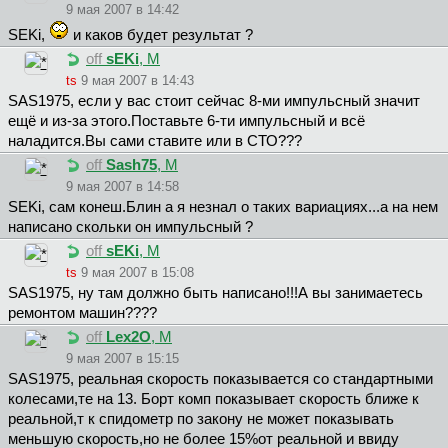
9 мая 2007 в 14:42
SEKi,
и каков будет результат ?
off
sEKi
, М
ts
9 мая 2007 в 14:43
SAS1975, если у вас стоит сейчас 8-ми импульсный значит
ещё и из-за этого.Поставьте 6-ти импульсный и всё
наладится.Вы сами ставите или в СТО???
off
Sash75
, М
9 мая 2007 в 14:58
SEKi, сам конеш.Блин а я незнал о таких вариациях...а на нем
написано скольки он импульсный ?
off
sEKi
, М
ts
9 мая 2007 в 15:08
SAS1975, ну там должно быть написано!!!А вы занимаетесь
ремонтом машин????
off
Lex2O
, М
9 мая 2007 в 15:15
SAS1975, реальная скорость показывается со стандартными
колесами,те на 13. Борт комп показывает скорость ближе к
реальной,т к спидометр по закону не может показывать
меньшую скорость,но не более 15%от реальной и ввиду