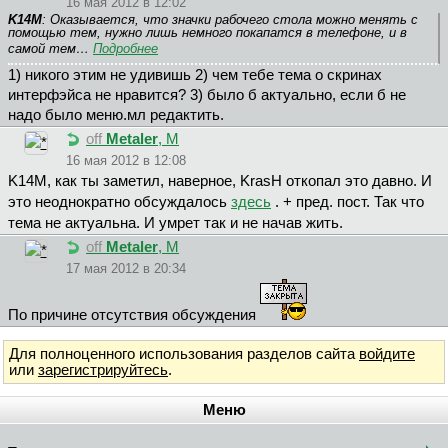
16 мая 2012 в 12:02
K14M
: Оказывается, что значки рабочего стола можно менять с
помощью тем, нужно лишь немного покапатся в телефоне, и в
самой тем…
Подробнее
1) никого этим не удивишь 2) чем тебе тема о скринах
интерфэйса не нравится? 3) было б актуально, если б не
надо было меню.мл редактить.
off
Metaler
, М
16 мая 2012 в 12:08
K14M, как ты заметил, наверное, KrasH откопал это давно. И
это неоднократно обсуждалось
здесь
. + пред. пост. Так что
тема не актуальна. И умрет так и не начав жить.
off
Metaler
, М
17 мая 2012 в 20:34
По причине отсутствия обсуждения
Для полноценного использования разделов сайта
войдите
или
зарегистрируйтесь
.
Меню