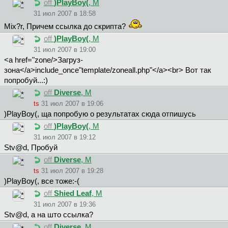
off
)PlayBoy(
, М
31 июл 2007 в 18:58
Mix?r, Причем ссылка до скрипта?
off
)PlayBoy(
, М
31 июл 2007 в 19:00
<a href="zone/>Загруз-
зона</a>include_once"template/zoneall.php"</a><br> Вот так
попробуй...:)
off
Diverse
, М
ts
31 июл 2007 в 19:06
)PlayBoy(, ща попробую о результатах сюда отпишусь
off
)PlayBoy(
, М
31 июл 2007 в 19:12
Stv@d, Пробуй
off
Diverse
, М
ts
31 июл 2007 в 19:28
)PlayBoy(, все тоже:-(
off
Shied Leaf
, М
31 июл 2007 в 19:36
Stv@d, а на што ссылка?
off
Diverse
, М