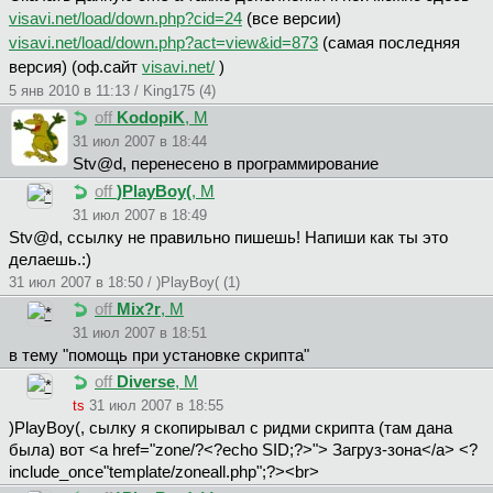
visavi.net/load/down.php?cid=24
(все версии)
visavi.net/load/down.php?act=view&id=873
(самая последняя
версия) (оф.сайт
visavi.net/
)
5 янв 2010 в 11:13 / King175 (4)
off
KodopiK
, М
31 июл 2007 в 18:44
Stv@d, перенесено в программирование
off
)PlayBoy(
, М
31 июл 2007 в 18:49
Stv@d, ссылку не правильно пишешь! Напиши как ты это
делаешь.:)
31 июл 2007 в 18:50 / )PlayBoy( (1)
off
Mix?r
, М
31 июл 2007 в 18:51
в тему "помощь при установке скрипта"
off
Diverse
, М
ts
31 июл 2007 в 18:55
)PlayBoy(, сылку я скопирывал с ридми скрипта (там дана
была) вот <a href="zone/?<?echo SID;?>"> Загруз-зона</a> <?
include_once"template/zoneall.php";?><br>