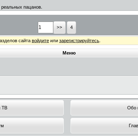
я реальных пацанов.
4
разделов сайта
войдите
или
зарегистрируйтесь
.
Меню
и ТВ
Обо 
ум
Гла