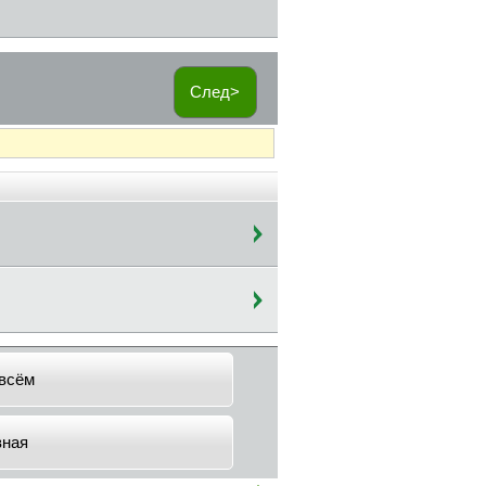
След>
всём
вная