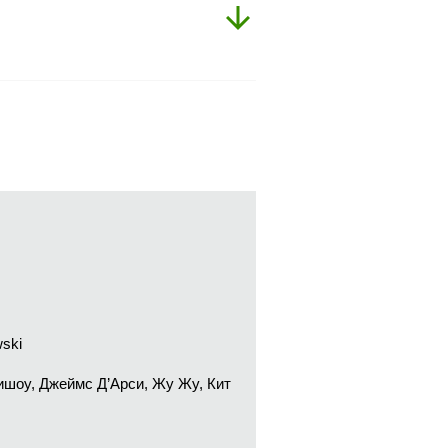
ski
ишоу, Джеймс Д’Арси, Жу Жу, Кит