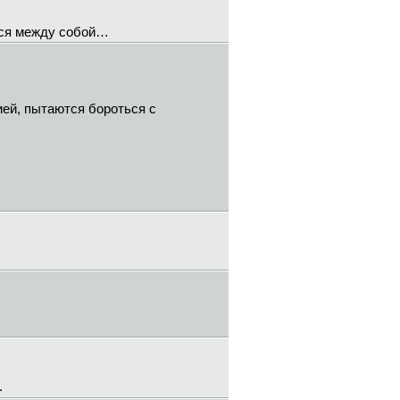
тся между собой…
ией, пытаются бороться с
.