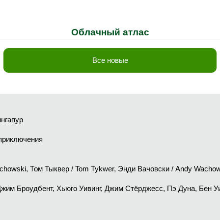
Облачный атлас
Все новые
ингапур
 приключения
chowski, Том Тыквер / Tom Tykwer, Энди Вачовски / Andy Wachow
Джим Броудбент, Хьюго Уивинг, Джим Стёрджесс, Пэ Дуна, Бен У