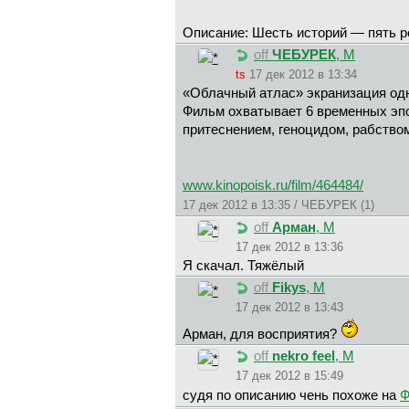
Описание: Шесть историй — пять р
off
ЧЕБУРЕК
, М
ts
17 дек 2012 в 13:34
«Облачный атлас» экранизация од
Фильм охватывает 6 временных эпох
притеснением, геноцидом, рабство
www.kinopoisk.ru/film/464484/
17 дек 2012 в 13:35 / ЧЕБУРЕК (1)
off
Арман
, М
17 дек 2012 в 13:36
Я скачал. Тяжёлый
off
Fikys
, М
17 дек 2012 в 13:43
Арман, для восприятия?
off
nekro feel
, М
17 дек 2012 в 15:49
судя по описанию чень похоже на
Ф