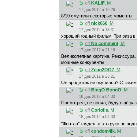
off
KALIF
, М
17 дек 2012 в 18:26
8/10 смутили некоторые моменты
off
nick666
, М
17 дек 2012 в 18:31
хороший годный фильм. Три раза в
off
No comment
, М
17 дек 2012 в 21:18
Великолепная картина. Режиссура, 
мощные конкуренты
off
Zeon2OO7
, М
17 дек 2012 в 23:21
Он вроде как не окупился? С таким
off
BingO BongO
, М
18 дек 2012 в 04:30
Посмотрел, не понял, буду ещё раз
off
Coriolis
, М
18 дек 2012 в 04:33
"Фонтан" глядел, а это рука не по
off
condom4ik
, М