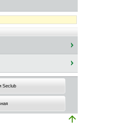
и Seclub
вная