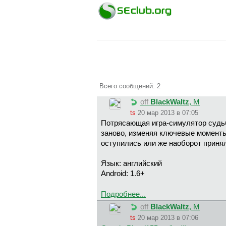
Всего сообщений: 2
off
BlackWaltz
, М
ts
20 мар 2013 в 07:05
Потрясающая игра-симулятор судьб
заново, изменяя ключевые моменты 
оступились или же наоборот приня
Язык: английский
Android: 1.6+
Подробнее...
off
BlackWaltz
, М
ts
20 мар 2013 в 07:06