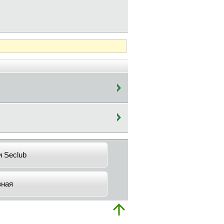
и Seclub
вная