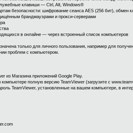
служебные клавиши — Ctrl, Alt, Windows®
ртам безопасности: шифрование сеанса AES (256 бит), обмен к
ащищённым брандмауэрами и прокси-серверами
ера
ства
ходящихся в онлайне — через встроенный список компьютеров
значена только для личного пользования, например для получе
нии проблем с компьютером.
wer из Магазина приложений Google Play.
м компьютере полную версию TeamViewer (загрузите с www.team
пароль TeamViewer, установленные на вашем компьютере, в инте
er.com