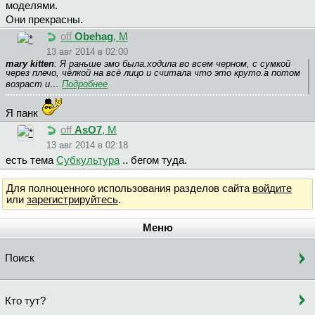
моделями.
Они прекрасны.
off
Obehag
, М
13 авг 2014 в 02:00
mary kitten
: Я раньше эмо была.ходила во всем черном, с сумкой
через плечо, чёлкой на всё лицо и считала что это круто.а потом
возраст и…
Подробнее
Я панк
off
AsO7
, М
13 авг 2014 в 02:18
есть тема
Субкультура
.. бегом туда.
Для полноценного использования разделов сайта
войдите
или
зарегистрируйтесь
.
Меню
Поиск
Кто тут?