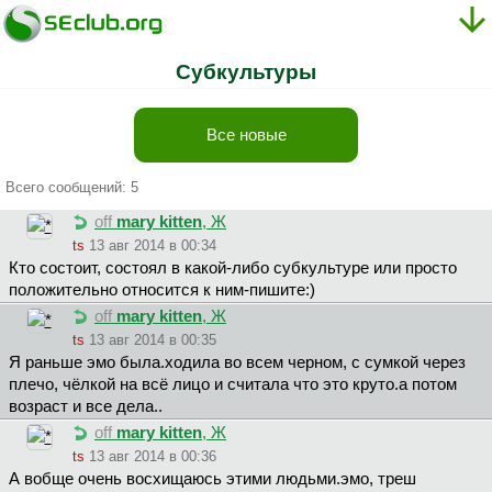
Субкультуры
Все новые
Всего сообщений: 5
off
mary kitten
, Ж
ts
13 авг 2014 в 00:34
Кто состоит, состоял в какой-либо субкультуре или просто
положительно относится к ним-пишите:)
off
mary kitten
, Ж
ts
13 авг 2014 в 00:35
Я раньше эмо была.ходила во всем черном, с сумкой через
плечо, чёлкой на всё лицо и считала что это круто.а потом
возраст и все дела..
off
mary kitten
, Ж
ts
13 авг 2014 в 00:36
А вобще очень восхищаюсь этими людьми.эмо, треш