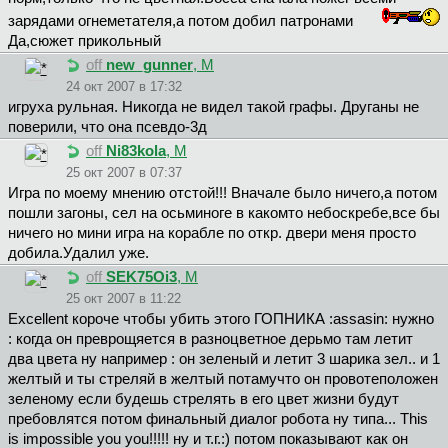
зарядами огнеметателя,а потом добил патронами
Да,сюжет прикольный
off
new_gunner
, М
24 окт 2007 в 17:32
игруха рульная. Никогда не видел такой графы. Друганы не
поверили, что она псевдо-3д
off
Ni83kola
, М
25 окт 2007 в 07:37
Игра по моему мнению отстой!!! Вначале было ничего,а потом
пошли загоны, сел на осьминоге в какомто небоскребе,все бы
ничего но мини игра на корабле по откр. двери меня просто
добила.Удалил уже.
off
SEK75Oi3
, М
25 окт 2007 в 11:22
Excellent короче чтобы убить этого ГОПНИКА :assasin: нужно
: когда он преврощяется в разноцветное дерьмо там летит
два цвета ну например : он зеленый и летит 3 шарика зел.. и 1
желтый и ты стреляй в желтый потамучто он провотеположен
зеленому если будешь стрелять в его цвет жизни будут
пребовлятся потом финальный диалог робота ну типа... This
is impossible you you!!!!! ну и т.г.:) потом показывают как он