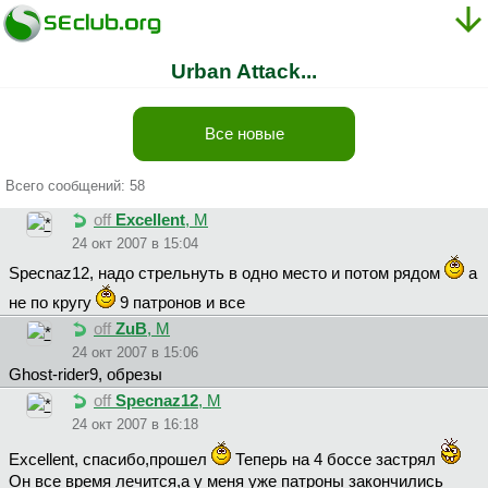
Urban Attack...
Все новые
Всего сообщений: 58
off
Excellent
, М
24 окт 2007 в 15:04
Specnaz12, надо стрельнуть в одно место и потом рядом
а
не по кругу
9 патронов и все
off
ZuB
, М
24 окт 2007 в 15:06
Ghost-rider9, обрезы
off
Specnaz12
, М
24 окт 2007 в 16:18
Excellent, спасибо,прошел
Теперь на 4 боссе застрял
Он все время лечится,а у меня уже патроны закончились