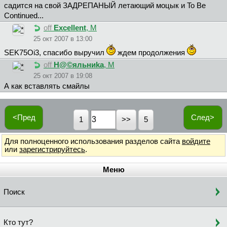
садится на свой ЗАДРЕПАНЫЙ летающий моцык и To Be
Continued...
off
Excellent
, М
25 окт 2007 в 13:00
SEK75Oi3, спасибо выручил
ждем продолжения
off
H@©яльниka
, М
25 окт 2007 в 19:08
А как вставлять смайлы
<Пред
След>
1
5
Для полноценного использования разделов сайта
войдите
или
зарегистрируйтесь
.
Меню
Поиск
Кто тут?