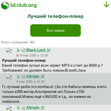
Лучший телефон-плеер
Все новые
Всего сообщений: 466
off
Black Lord
, М
ts
9 мар 2006 в 10:36
Лучший телефон-плеер
Какой телефон лучше всех играет MP3 и стоит до 8000 р.?
Требования: он должен быть новым,Вl.tooth,Java
off
Allright
, М
9 мар 2006 в 14:26
Гг, лучшая рыба-это колбаса!:-)За эти бабосы можешь взять
только е398 мотор.Альтернатив нет.Только к750
поюзанный.Можно ещё v360,620 и т.д., но книжки на
любителя.
off
Allright
, М