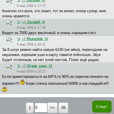
off
Zendall
, М
9 мар 2006 в 17:37
Конечно это волк, кто знает, тот не вопит, плеер супер, мне
очень нравится.
off
Zendall
, М
9 мар 2006 в 17:39
Видел за 7500 двух месячный, в очень хорошем сост
off
Romchik
, М
9 мар 2006 в 20:21
За 8 штук можно найти новую 6230 (не айка), переходник на
наушники, хорошие уши и карту памяти побольше. Звук
будет отличным, но нет плей-листов. Плюс ещё радио.
off
Great_user
, М
9 мар 2006 в 20:27
Если ориентироваться на MP3,то 90% из перечисленного-не
вариант!!!
Бери слегка поюзанный W800 и наслаждайся!!!
След>
1
39