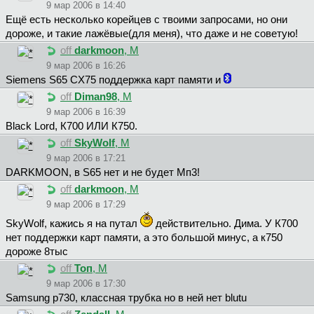
9 мар 2006 в 14:40
Ещё есть несколько корейцев с твоими запросами, но они
дороже, и такие лажёвые(для меня), что даже и не советую!
off
darkmoon
, М
9 мар 2006 в 16:26
Siemens S65 CX75 поддержка карт памяти и
off
Diman98
, М
9 мар 2006 в 16:39
Black Lord, К700 ИЛИ К750.
off
SkyWolf
, М
9 мар 2006 в 17:21
DARKMOON, в S65 нет и не будет Мп3!
off
darkmoon
, М
9 мар 2006 в 17:29
SkyWolf, кажись я на путал
действительно. Дима. У К700
нет поддержки карт памяти, а это большой минус, а к750
дороже 8тыс
off
Toп
, М
9 мар 2006 в 17:30
Sаmsung p730, классная трубка но в ней нет blutu