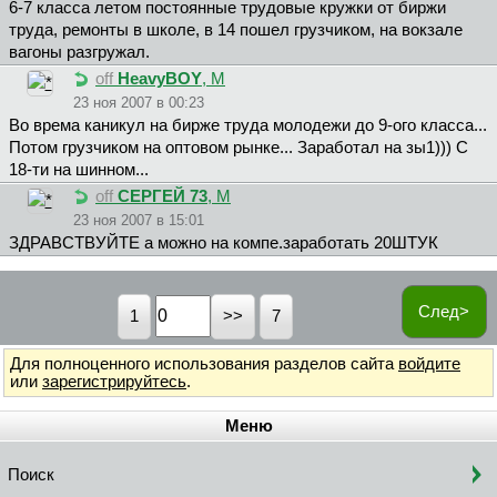
6-7 класса летом постоянные трудовые кружки от биржи
труда, ремонты в школе, в 14 пошел грузчиком, на вокзале
вагоны разгружал.
off
HeavyBOY
, М
23 ноя 2007 в 00:23
Во врема каникул на бирже труда молодежи до 9-ого класса...
Потом грузчиком на оптовом рынке... Заработал на зы1))) С
18-ти на шинном...
off
CEPГEЙ 73
, М
23 ноя 2007 в 15:01
ЗДРАВСТВУЙТЕ а можно на компе.заработать 20ШТУК
След>
1
7
Для полноценного использования разделов сайта
войдите
или
зарегистрируйтесь
.
Меню
Поиск