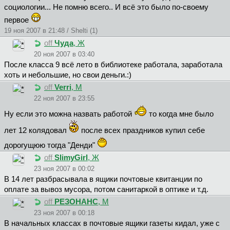
социологии... Не помню всего.. И всё это было по-своему
первое
19 ноя 2007 в 21:48 / Shelti (1)
off
Чyдa
, Ж
20 ноя 2007 в 03:40
После класса 9 всё лето в библиотеке работала, заработала
хоть и небольшие, но свои деньги.:)
off
Verri
, М
22 ноя 2007 в 23:55
Ну если это можна назвать работой
то когда мне было
лет 12 колядовал
после всех праздников купил себе
дорогущюю тогда "Денди"
off
SlimyGirl
, Ж
23 ноя 2007 в 00:02
В 14 лет разбрасывала в ящики почтовые квитанции по
оплате за вывоз мусора, потом санитаркой в оптике и т.д.
off
РЕЗОНАНС
, М
23 ноя 2007 в 00:18
В начальных классах в почтовые ящики газеты кидал, уже с