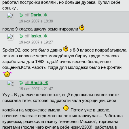
работал постройки воляли , но больше дурака .Купил себе
соньку .
off
Daria
, Ж
19 ноя 2007 в 18:39
после 9 класса школу ремонтировали
off
lasko
, Ж
19 ноя 2007 в 19:27
SpiderO2, ооо,это было давно
в 8-9 классе подрабатывала
летом в колхозе через молодёжную биржу трудв.Неплохо
заработала для 1992 года.И очень весело было,много
общения.Кста.Работы тогда для молодёжи было не фонтан
off
Shelti
, Ж
19 ноя 2007 в 21:47
Ууу... В далекие девяностые, ещё в дошкольном возрасте
помогала тете, которая подрабатывала уборщицей, свои
копейки на мороженое имела
Потом уже в школе,
начиная класса с седьмого на летних каникулах... Работала
курьером, разносила газету "вечерняя Москва", торговала
газетами (после чего купила себе нокиу2300), работала в