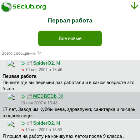
Первая работа
Все новые
Всего сообщений: 74
off
SpiderO2
, М
ts
19 ноя 2007 в 15:46
Первая работа
Пишите где вы первыйй раз работали и в каком возрасте это
было .
off
MEDBEDb
, Ж
19 ноя 2007 в 15:48
17 лет, Завод им Куйбышева, здравпункт, санитарка и писарь
в одном лице.
off
SpiderO2
, М
ts
19 ноя 2007 в 15:53
Я пошол на работу на коникулах летом после 9 класса ,