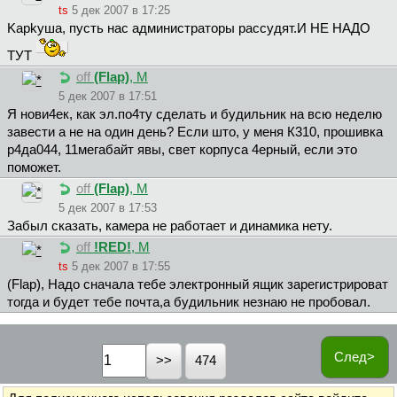
ts
5 дек 2007 в 17:25
Kapkyшa, пусть нас администраторы рассудят.И НЕ НАДО
ТУТ
off
(Flap)
, М
5 дек 2007 в 17:51
Я нови4ек, как эл.по4ту сделать и будильник на всю неделю
завести а не на один день? Если што, у меня К310, прошивка
р4да044, 11мегабайт явы, свет корпуса 4ерный, если это
поможет.
off
(Flap)
, М
5 дек 2007 в 17:53
Забыл сказать, камера не работает и динамика нету.
off
!RED!
, М
ts
5 дек 2007 в 17:55
(Flap), Надо сначала тебе электронный ящик зарегистрироват
тогда и будет тебе почта,а будильник незнаю не пробовал.
След>
474