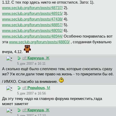
1.12. С тех пор здесь никто не отпостился. Зато: 1).
www.seclub.org/forum/posts/48737/
2).
www.seclub.org/forum/posts/48915/
3).
www.seclub.org/forum/posts/47438/
4).
www.seclub.org/forum/posts/48857/
5).
www.seclub.org/forum/posts/48092/
6).
www.seclub.org/forum/posts/48944/
Особенно понравилась вот
эта
www.seclub.org/forum/posts/48803/
, созданная буквально
вчера, 4.12.
off
Каркуша
, Ж
5 дек 2007 в 16:11
А сколько ещё было слеплено тем, которые сносились сразу
же? Уж если дали теме право на жизнь - то прикрепили бы её.
/ ИМХО. Спасибо за внимание.
off
Populous
, М
5 дек 2007 в 16:56
Да эту тему надо на главную форума переместить,тада
может заметят
off
Каркуша
, Ж
5 дек 2007 в 17:10