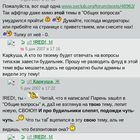
Пожалуйста, вот ещё одна
www.seclub.org/forum/posts/48963/
Так аффтар даже мимо
этой
темы в "Общих вопросах"
умудрился пройти!
Думайте, господа модераторы:
или прибейте на странице с приветствием, или снесите нах!
Толку от неё - 0.
off
!RED!
, М
ts
5 дек 2007 в 17:16
Kapkyшa, А кто по твоему будет отвечать на вопросы
типа:как завести будильник. Прошу не разводить флуд в этой
теме вфы мешаете,здесь не однократно были админы и
видели эту тему!
off
Каркуша
, Ж
5 дек 2007 в 17:22
!RED!, ты -
Читай, что я написала! Парень зашёл в
"Общие вопросы" и, да3 не взглянув на
твою
тему, лепит
новую, СВОЮ!!!
И про будильники слепят, подожди чуть-
чуть.
Что ты таҐ вцепился в эту
свою
тему, аль не
видишь, что безпонтовая она?
off
!RED!
, М