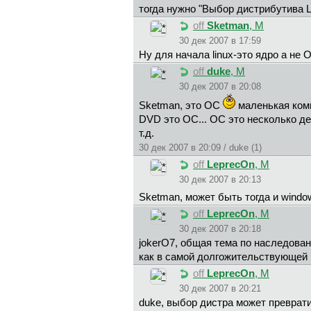
тогда нужно "Выбор дистрибутива L
off
Sketman
, М
30 дек 2007 в 17:59
Ну для начала linux-это ядро а не 
off
duke
, М
30 дек 2007 в 20:08
Sketman, это ОС
маленькая ком
DVD это ОС... ОС это несколько де
т.д.
30 дек 2007 в 20:09 / duke (1)
off
LeprecOn
, М
30 дек 2007 в 20:13
Sketman, может быть тогда и wind
off
LeprecOn
, М
30 дек 2007 в 20:18
jokerO7, общая тема по наследован
как в самой долгожительствующей п
off
LeprecOn
, М
30 дек 2007 в 20:21
duke, выбор дистра может преврат