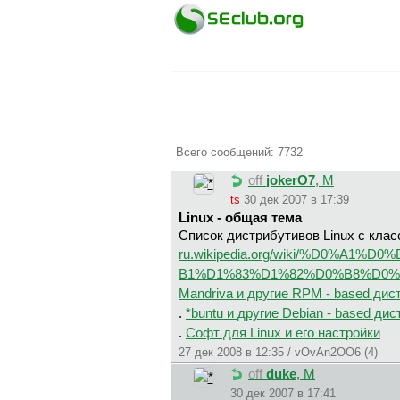
Всего сообщений: 7732
off
jokerO7
, М
ts
30 дек 2007 в 17:39
Linux - общая тема
Список дистрибутивов Linux с кла
ru.wikipedia.org/wiki/%D0%
B1%D1%83%D1%82%D0%B8%D0%
Mandriva и другие RPM - based ди
.
*buntu и другие Debian - based ди
.
Софт для Linux и его настройки
27 дек 2008 в 12:35 / vOvAn2OO6 (4)
off
duke
, М
30 дек 2007 в 17:41