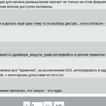
ии для начала размышления хватает не только на этом форуме, 
ичия вполне доступно изложены.
 и делать ещё одну тему то по выбору дистра... хотя согласен - 
ешиваются драйвера_модули_граф-интерфейсы и прочие примочки
 можно все "примочки", за исключением GUI, интегрировать в яд
ой, с некоторыми допусками естесссно
нижке прочитал, что линукс - это ядро.