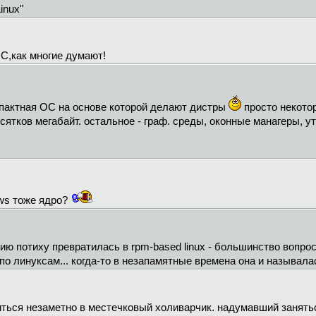
inux"
ОС,как многие думают!
пактная ОС на основе которой делают дистры
просто некотор
сятков мегабайт. остальное - граф. среды, оконные манагеры, у
ows тоже ядро?
ию потиху превратилась в rpm-based linux - большинство вопро
о линуксам... когда-то в незапамятные времена она и называлас
иться незаметно в местечковый холиварчик. надумавший занять