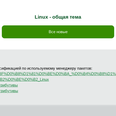
Linux - общая тема
Все новые
ссификацией по используемому менеджеру пакетов:
A1%D0%BF%D0%B8%D1%81%D0%BE%D0%BA_%D0%B4%D0%B8%D
B2%D0%BE%D0%B2_Linux
стрибутивы
стрибутивы