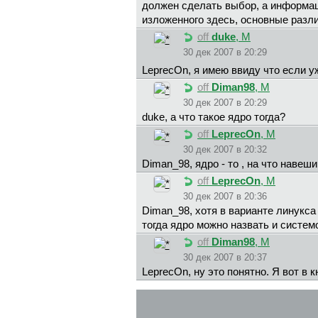
должен сделать выбор, а информац
изложенного здесь, основные разл
off
duke
, М
30 дек 2007 в 20:29
LeprecOn, я имею ввиду что если уж
off
Diman98
, М
30 дек 2007 в 20:29
duke, а что такое ядро тогда?
off
LeprecOn
, М
30 дек 2007 в 20:32
Diman_98, ядро - то , на что нав
off
LeprecOn
, М
30 дек 2007 в 20:36
Diman_98, хотя в варианте линукса
тогда ядро можно назвать и систем
off
Diman98
, М
30 дек 2007 в 20:37
LeprecOn, ну это понятно. Я вот в к