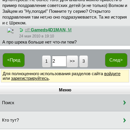
пример поздравление советских детей (и не только) Волком и
Зайцем из "Ну,погоди!" Помните ту серию? Открытого
поздравления там нет,но оно подразумевается. Та же история
и с Шреком.
off
Gameds4D1MAN
, М
24 мая 2010 в 19:10
А про шрека больше нет что-ли тем?
<Пред
След>
1
3
Для полноценного использования разделов сайта
войдите
или
зарегистрируйтесь
.
Меню
Поиск
Кто тут?