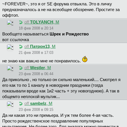
~FOREVER~, это я от SЕ форума отвыкла. Это в личку
предназначалось а не на всеобщее обозрение. Простите за
оффтоп.
off
TOLYANCH
, М
18 фев 2008 в 20:14
Вообщето называеться
Шрек и Рождество
вот ссылочка
off
Пaтpoн13
, М
21 фев 2008 в 17:03
не знаю как вам,но мне не понравилось.
off
Westler
, М
23 фев 2008 в 06:44
Да прикольно , но только он сильно маленький.... Смотрел я
его как то по 1 каналу в новогднии праздники (тогда
показывали вроде как 1и2 часть + эту новогоднюю). А так в
общемто неплохой мультик...
off
sambelz
, М
23 фев 2008 в 09:15
Да ни какая это ни премьера. И уж тем более 4-ая часть.
Просто рождественское поздравление популярных
мультгероев. Не более того. Для аналога можно привести в