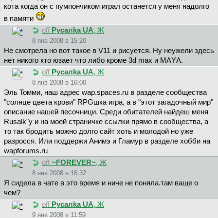
кота когда он с пумпончиком играл останется у меня надолго
в памяти
off
Pycaлka UA
, Ж
8 янв 2008 в 15:20
Не смотрела но вот такое в V11 и рисуется. Ну неужели здесь
нет никого кто юзает что либо кроме 3d mах и МАYА.
off
Pycaлka UA
, Ж
8 янв 2008 в 16:00
Эль Toмми, наш адрес wар.sрасеs.ru в разделе сообщества
"солнце цвета крови" RРGшка игра, а в "этот загадочный мир"
описание нашей песочници. Среди обитателей найдеш меня
Rusalk"у и на моей страничке ссылки прямо в сообщества, а
то так бродить можно долго сайт хоть и молодой но уже
разросся. Или поддержи Анимэ и Гламур в разделе хобби на
wарfоrums.ru
off
~FOREVER~
, Ж
8 янв 2008 в 16:32
Я сидела в чате в это время и ниче не поняла.там ваще о
чем?
off
Pycaлka UA
, Ж
9 янв 2008 в 11:59