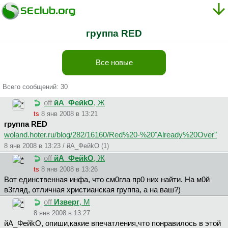
группа RED
Все новые
Всего сообщений: 30
off
йA_ФeйkO
, Ж
ts
8 янв 2008 в 13:21
группа RED
woland.hoter.ru/blog/282/16160/Red%20-%20"Already%20Over"
8 янв 2008 в 13:23 / йA_ФeйkO (1)
off
йA_ФeйkO
, Ж
ts
8 янв 2008 в 13:26
Вот единственная инфа, что см0гла пр0 них найти. На м0й
в3гляд, отличная христианская группа, а на ваш?)
off
Изверг
, М
8 янв 2008 в 13:27
йA_ФeйkO, опиши,какие впечатления,что понравилось в этой