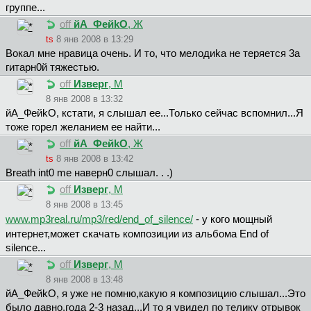
группе...
off
йA_ФeйkO
, Ж
ts
8 янв 2008 в 13:29
Вокал мне нравица очень. И то, что мелодиkа не теряется 3а
гитарн0й тяжестью.
off
Изверг
, М
8 янв 2008 в 13:32
йA_ФeйkO, кстати, я слышал ее...Только сейчас вспомнил...Я
тоже горел желанием ее найти...
off
йA_ФeйkO
, Ж
ts
8 янв 2008 в 13:42
Breath int0 me наверн0 слышал. . .)
off
Изверг
, М
8 янв 2008 в 13:45
www.mp3real.ru/mp3/red/end_of_silence/
- у кого мощный
интернет,может скачать композиции из альбома End of
silence...
off
Изверг
, М
8 янв 2008 в 13:48
йA_ФeйkO, я уже не помню,какую я композицию слышал...Это
было давно,года 2-3 назад...И то я увидел по телику отрывок