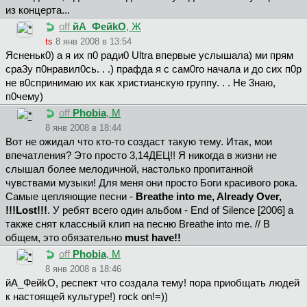
из концерта...
off
йA_ФeйkO
, Ж
ts
8 янв 2008 в 13:54
Ясненьк0) а я их п0 ради0 Ultra впервые услышала) ми прям
сра3у п0нравил0сь. . .) прафда я с сам0го начала и до сих п0р
не в0спринимаю их как христианскую группу. . . Не 3наю,
п0чему)
off
Phobia
, М
8 янв 2008 в 18:44
Вот не ожидал что кто-то создаст такую тему. Итак, мои
впечатления? Это просто 3,14ДЕЦ!! Я никогда в жизни не
слышал более мелодичной, настолько пропитанной
чувствами музыки! Для меня они просто Боги красивого рока.
Самые цепляющие песни -
Breathe into me, Already Over,
!!!Lost!!!
. У ребят всего один альбом - End of Silence [2006] а
также снят классный клип на песню Breathe into me. // В
общем, это обязательно
must have!!
off
Phobia
, М
8 янв 2008 в 18:46
йA_ФeйkO, респект что создала тему! пора приобщать людей
к настоящей культуре!) rock on!=))