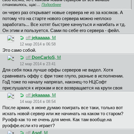
становилось, щас…
Подробнее
он через раз открывает новые сервера не из за косяков. А
потому что на старте нового сервера можно неплохо
заработать... Все хотят быстрее качнуться и нагибать и тд.
Он этим и пользуется. Сами по себе его сервера - фейл.
off
jekaaaaa
, М
12 мар 2014 в 06:58
Это само собой.
off
DonCarloS
, М
12 мар 2014 в 23:41
Для себя пока лучше оффы серверов не видел. Хотя
сравнивать оффу с фри тоже глупо, разные в исполнении.
ГоД тоже по началу напрягал, наконец-то НЦСофт
прислушался к игрокам и все возвращается на круги своя
off
jekaaaaa
, М
14 мар 2014 в 08:54
После армии, в июне думаю поиграть все таки, только вот
искать новой сервер или же начинать на каком то старом?
Руофф как то не очень для меня. Как там вообще.на
руоффе.если кто играет?
off
Asof
, М