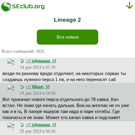
Lineage 2
Все новые
Всего сообщений: 2825
off
jekaaaaa
, М
14 дек 2013 в 07:30
везде по разному вроде отделяют, на некоторых сервах ты
создаешь нужного перса 1 лв, и на него переносят саб
off
Waan
, М
24 дек 2013 в 19:56
Вот прокачал нового перса отдельного до 78 хавка. Кач
встал. Не знаю где качать дальше. Воа на ангелах не оч уже
как и в гц. В лагере ящеров там надо в паре хотябы. Где
покачаться не знаю. Может кто качал хавка и подскажет
off
jekaaaaa
, М
25 дек 2013 в 06:45