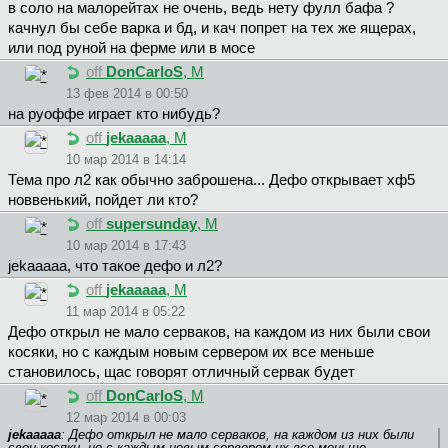
в соло на малорейтах не очень, ведь нету фулл бафа ?
качнул бы себе варка и бд, и кач попрет на тех же ящерах,
или под руной на ферме или в мосе
off
DonCarloS
, М
13 фев 2014 в 00:50
на руоффе играет кто нибудь?
off
jekaaaaa
, М
10 мар 2014 в 14:14
Тема про л2 как обычно заброшена... Дефо открывает хф5
новвенький, пойдет ли кто?
off
supersunday
, М
10 мар 2014 в 17:43
jekaaaaa, что такое дефо и л2?
off
jekaaaaa
, М
11 мар 2014 в 05:22
Дефо открыл не мало серваков, на каждом из них были свои
косяки, но с каждым новым сервером их все меньше
становилось, щас говорят отличный сервак будет
off
DonCarloS
, М
12 мар 2014 в 00:03
jekaaaaa
: Дефо открыл не мало серваков, на каждом из них были
свои косяки, но с каждым новым сервером их все меньше