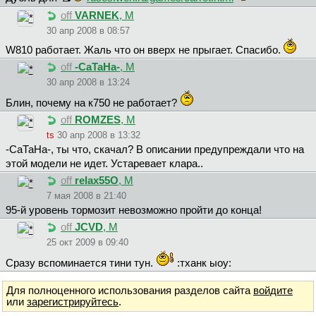
off
VARNEK
, М
30 апр 2008 в 08:57
W810 работает. Жаль что он вверх не прыгает. Спасибо.
off
-CaTaHa-
, М
30 апр 2008 в 13:24
Блин, почему на к750 не работает?
off
ROMZES
, М
ts
30 апр 2008 в 13:32
-СаТаНа-, ты что, скачал? В описании предупреждали что на
этой модели не идет. Устаревает клара..
off
relax55O
, М
7 мая 2008 в 21:40
95-й уровень тормозит невозможно пройти до конца!
off
JCVD
, М
25 окт 2009 в 09:40
Сразу вспоминается тини тун.
:тханк ыоу:
Для полноценного использования разделов сайта
войдите
или
зарегистрируйтесь
.