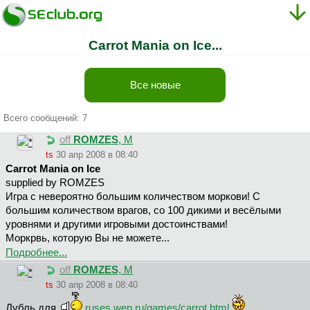
Carrot Mania on Ice...
Все новые
Всего сообщений: 7
off
ROMZES
, М
ts
30 апр 2008 в 08:40
Carrot Mania on Ice
supplied by ROMZES
Игра с невероятно большим количеством моркови! С
большим количеством врагов, со 100 дикими и весёлыми
уровнями и другими игровыми достоинствами!
Моркрвь, которую Вы не можете...
Подробнее...
off
ROMZES
, М
ts
30 апр 2008 в 08:40
Дубль для
ruses.wen.ru/games/carrot.html