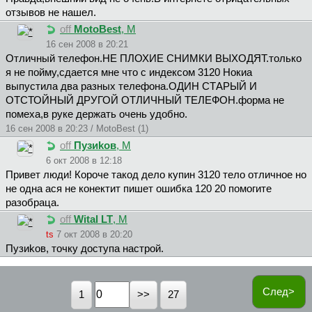
отзывов не нашел.
off
MotoBest
, М
16 сен 2008 в 20:21
Отличный телефон.НЕ ПЛОХИЕ СНИМКИ ВЫХОДЯТ.только
я не пойму,сдается мне что с индексом 3120 Нокиа
выпустила два разных телефона.ОДИН СТАРЫЙ И
ОТСТОЙНЫЙ ДРУГОЙ ОТЛИЧНЫЙ ТЕЛЕФОН.форма не
помеха,в руке держать очень удобно.
16 сен 2008 в 20:23 / MotoBest (1)
off
Пyзиkoв
, М
6 окт 2008 в 12:18
Привет люди! Короче такод дело купин 3120 тело отличное но
не одна ася не конектит пишет ошибка 120 20 помогите
разобраца.
off
Wital LT
, М
ts
7 окт 2008 в 20:20
Пyзиkoв, точку доступа настрой.
След>
1
27