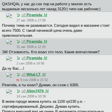
QASHQAi, у нас до сих пор на работе у многих есть
выданные несколько лет назад 3120:) типо как рабочие:)
off
Piramida
, М
27 авг 2008 в 17:09
Почему тема не развивается. Сегодня видел в магазине стоит
всего 7500. С такой начинкой цена очень даже
привлекательная.
off
Piramida
, М
31 авг 2008 в 12:20
Эй! Отзовисеть. Кто юзал это тело. Какие впечатления?
off
Piramida
, М
2 сен 2008 в 14:56
Да ну Вас....!
off
Wital LT
, М
ts
9 сен 2008 в 21:52
Piramida, а ты юзал? Думаю, он схож с 6300.
off
Alien7474
, М
14 сен 2008 в 10:36
В моем городе можна купить за 1100 гр/230 у.е. -
сертифицированный. Дешево. Думаю купить.
Правда,внешний вид не очень.В интернете отрицательных