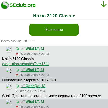
Nokia 3120 Classic
Все новые
Всего сообщений: 321
off
Wital LT
, М
ts
26 июл 2008 в 22:33
Nokia 3120 Classic
xwap.infan.ru/mob/a/?id=1541
off
Wital LT
, М
ts
26 июл 2008 в 22:33
Обновление старичка 3100/3120
off
QashQai
, М
26 июл 2008 в 22:34
Wital LT, ты мне напомнил о моем первой теле-3100!:novrus:
off
Wital LT
, М
ts
28 июл 2008 в 06:35