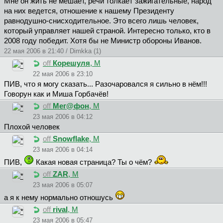
Мне он жить не мешает, речи толкает зажигательные, народ
на них ведется, отношение к нашему Президенту
равнодушно-снисходительное. Это всего лишь человек,
который управляет нашей страной. Интересно только, кто в
2008 году победит. Хотя бы не Министр обороны Иванов.
22 мая 2006 в 21:40 / Dimkka (1)
off
Корешуля
, М
22 мая 2006 в 23:10
ПИB, что я могу сказать... Разочаровался я сильно в нём!!!
Говорун как и Миша Горбачёв!
off
Meг@фoн
, М
23 мая 2006 в 04:12
Плохой человек
off
Snowflake
, М
23 мая 2006 в 04:14
ПИB,
Какая новая страница? Ты о чём?
off
ZAR
, М
23 мая 2006 в 05:07
а я к нему нормально отношусь
off
rival
, М
23 мая 2006 в 05:47