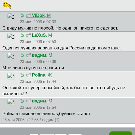
off
ViDok
, М
23 мая 2006 в 07:03
С виду мужик не плохой. Но один он ничего не сделает.
off
LeXuS
, М
23 мая 2006 в 07:53
Один из лучших вариантов для России на данном этапе.
off
вaдим
, М
23 мая 2006 в 09:38
Мне лично путин не нравится.
off
Polina
, Ж
23 мая 2006 в 17:44
Он какой-то супер спокойный, как бы это во что-нибудь не
вылилось!?
off
вaдим
, М
23 мая 2006 в 17:54
Polina,в смысле вылилосъ,буйным станет
23 мая 2006 в 17:55 / вaдим (1)