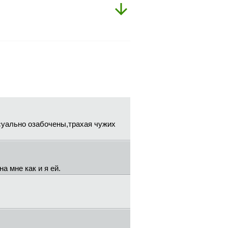
суально озабочены,трахая чужих
а мне как и я ей.