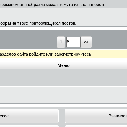
 временем однаобразие может комуто из вас надоесть
ообразие твоих повторяющихся постов.
1
разделов сайта
войдите
или
зарегистрируйтесь
.
Меню
сексе
Взаимоо