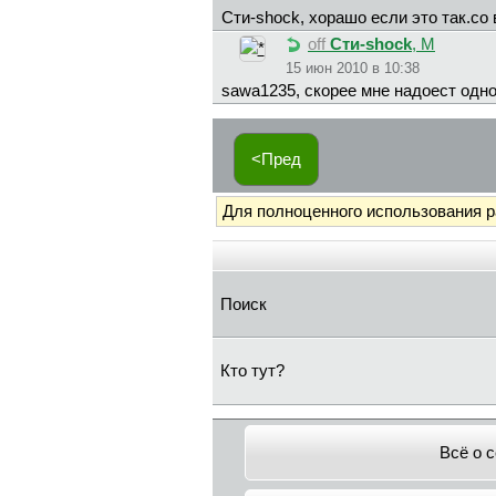
Cти-shock, хорашо если это так.со
off
Cти-shock
, М
15 июн 2010 в 10:38
sawa1235, скорее мне надоест одн
<Пред
Для полноценного использования 
Поиск
Кто тут?
Всё о 