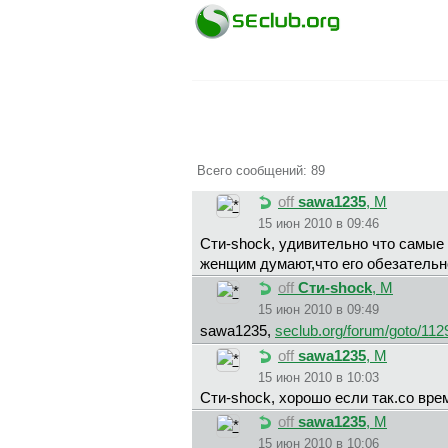
Всего сообщений: 89
off
sawa1235
, М
15 июн 2010 в 09:46
Cти-shock, удивительно что самые
женщим думают,что его обезательн
off
Cти-shock
, М
15 июн 2010 в 09:49
sawa1235,
seclub.org/forum/goto/112
off
sawa1235
, М
15 июн 2010 в 10:03
Cти-shock, хорошо если так.со вр
off
sawa1235
, М
15 июн 2010 в 10:06