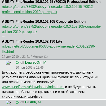
ABBYY FineReader 10.0.102.95 (70012) Professional Edition
rutor.org/torrent/33692/abbyy-finereader-10.0.102.95-70012-
professional-edition-2010-pc-repack
---
ABBYY FineReader 10.0.102.105 Corporate Edition
rutor.org/torrent/33752/abbyy-finereader-10.0.102.105-corporate-
edition-2010-pc-repack
---
ABBYY FineReader 10.0.102.130 Lite
rsload.net/soft/document/5339-abbyy-finereader-100102130-
lite.html
24 дек 2010 в 21:41 / Морзик (1)
off
LeprecOn
, М
30 ноя 2008 в 12:46
Биcт, косяки с отображением кириллических шрифтов -
результат вскрякивания кривыми руками не по инструкции
или левой ломалкой. используй
www.cuneiform.ru/downloads/index.html
и не будешь иметь
никаких проблем ни с кряками, ни с отображением
кириллических шрифтов.
off
BISt06
, М