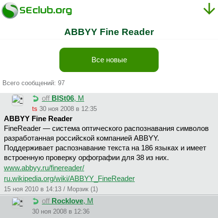
ABBYY Fine Reader
Все новые
Всего сообщений: 97
off
BISt06
, М
ts
30 ноя 2008 в 12:35
ABBYY Fine Reader
FineReader — система оптического распознавания символов
разработанная российской компанией ABBYY.
Поддерживает распознавание текста на 186 языках и имеет
встроенную проверку орфографии для 38 из них.
www.abbyy.ru/finereader/
ru.wikipedia.org/wiki/ABBYY_FineReader
15 ноя 2010 в 14:13 / Морзик (1)
off
Rocklove
, М
30 ноя 2008 в 12:36