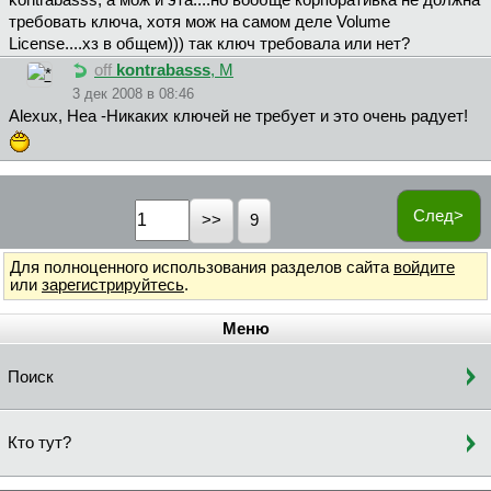
kontrabasss, а мож и эта....но вообще корпоративка не должна
требовать ключа, хотя мож на самом деле Volume
License....хз в общем))) так ключ требовала или нет?
off
kontrabasss
, М
3 дек 2008 в 08:46
Alexux, Неа -Никаких ключей не требует и это очень радует!
След>
9
Для полноценного использования разделов сайта
войдите
или
зарегистрируйтесь
.
Меню
Поиск
Кто тут?