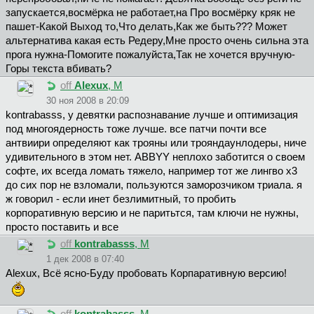
запускается,восмёрка не работает,на Про восмёрку кряк не
пашет-Какой Выход то,Что делать,Как же быть??? Может
альтернатива какая есть Редеру,Мне просто очень сильна эта
прога нужна-Помогите пожалуйста,Так не хочется вручную-
Горы текста вбивать?
off
Alexux
, М
30 ноя 2008 в 20:09
kontrabasss, у девятки распознавание лучше и оптимизация
под многоядерность тоже лучше. все патчи почти все
антвиири определяют как трояны или трояндаунлодеры, ниче
удивительного в этом нет. ABBYY неплохо заботится о своем
софте, их всегда ломать тяжело, например тот же лингво х3
до сих пор не взломали, пользуются заморозчиком триала. я
ж говорил - если инет безлимитный, то пробить
корпоративную версию и не паритьтся, там ключи не нужны,
просто поставить и все
off
kontrabasss
, М
1 дек 2008 в 07:40
Alexux, Всё ясно-Буду пробовать Корпаративную версию!