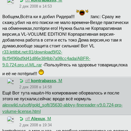
off
kontrabasss
, М
2 дек 2008 в 14:53
Вобщем,Всёта ки я добил Ридера!!!
:tanc: Сразу же
скажу,убил на его поиски не мало времени-Везде практически
на обменниках,потёрли его! Нужна была не Корпаративная
версия,а VL-VOLUME EDITION! Корпаративная версия-
добавлена работа в сети и есть токо Дема версия,но там я
думаю,вообще защита стоит сильная! Вот VL
r33.letitbit.net:81/download9/02-
8cf9496bd9d41d86e384bb7a98cc4ada/ABFR-
9.0.724.pro.vl.ML.rar
-Пользуйтесь на здоровье товарищи,пока
и её не потёрли!!!
off
kontrabasss
, М
2 дек 2008 в 14:58
Ещё Вот тута нашёл-Но копирование оборвалось и после
этого не пускали,сейчас вроде всё нормуль
alexwild.ru/soft/gold_soft/35630-abbyy-finereader-v9.0.724-pro-
volume-license.html
off
Alexux
, М
2 дек 2008 в 19:34