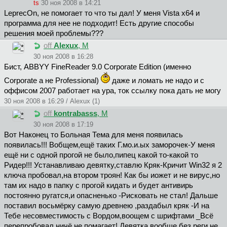
ts
30 ноя 2008 в 14:21
LeprecOn, не помогает то что ты дал! У меня Vista x64 и
программа для нее не подходит! Есть другие способы
решения моей проблемы???
off
Alexux
, М
30 ноя 2008 в 16:28
Биcт, ABBYY FineReader 9.0 Corporate Edition (именно
Corporate а не Professional)
даже и ломать не надо и с
оффисом 2007 работает на ура, ток ссылку пока дать не могу
30 ноя 2008 в 16:29 / Alexux (1)
off
kontrabasss
, М
30 ноя 2008 в 17:19
Вот Наконец то Больная Тема для меня появилась
появилась!!! Вобщем,ещё таких Г.мо.и.ых заморочек-У меня
ещё ни с одной прогой не было,пипец какой то-какой то
Ридер!!! Устанавливаю девятку,ставлю Кряк-Кричит Win32 я 2
ключа пробовал,на втором троян! Как бы иожет и не вирус,но
там их надо в папку с прогой кидать и будет антивирь
постоянно ругатся,и опасненько -Рисковать не стал! Дальше
поставил восьмёрку самую древнею ,раздабыл кряк -И на
Тебе несовместимость с Вордом,воощем с шрифтами _Всё
перепробовал,ничё не помагает! Девятка вообще без реги не