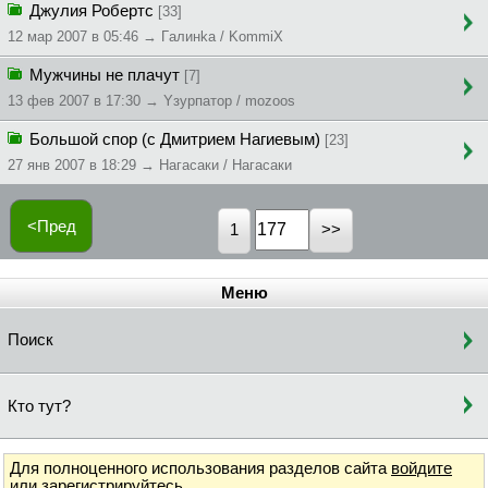
Джулия Робертс
[33]
12 мар 2007 в 05:46 → Гaлинka / KommiX
Мужчины не плачут
[7]
13 фев 2007 в 17:30 → Yзypпaтop / mozoos
Большой спор (с Дмитрием Нагиевым)
[23]
27 янв 2007 в 18:29 → Нагасаки / Нагасаки
<Пред
1
Меню
Поиск
Кто тут?
Для полноценного использования разделов сайта
войдите
или
зарегистрируйтесь
.