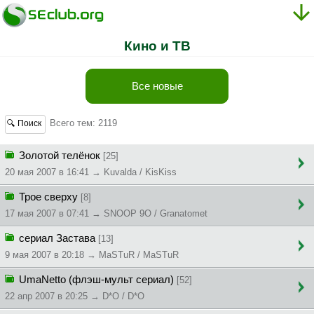
Кино и ТВ
Все новые
Всего тем: 2119
🔍 Поиск
Золотой телёнок
[25]
20 мая 2007 в 16:41 → Kuvalda / KisKiss
Трое сверху
[8]
17 мая 2007 в 07:41 → SNOOP 9O / Granatomet
сериал Застава
[13]
9 мая 2007 в 20:18 → MaSTuR / MaSTuR
UmaNetto (флэш-мульт сериал)
[52]
22 апр 2007 в 20:25 → D*O / D*O