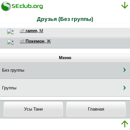
Друзья (Без группы)
off
ramm
, М
off
Покемон
, Ж
Меню
Без группы
Группы
Усы Тани
Главная