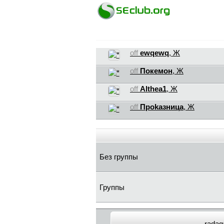
off
ewqewq
, Ж
off
Покемон
, Ж
off
Althea1
, Ж
off
Пpokaзницa
, Ж
Без группы
Группы