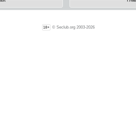
ast
Гла
© Seclub.org 2003-2026
18+