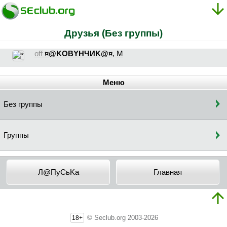
Друзья (Без группы)
off
¤@KOBYHЧИK@¤
, М
Меню
Без группы
Группы
Л@ПyCьKa
Главная
© Seclub.org 2003-2026
18+