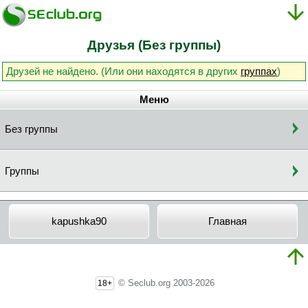
Друзья (Без группы)
Друзей не найдено. (Или они находятся в других
группах
)
Меню
Без группы
Группы
kapushka90
Главная
© Seclub.org 2003-2026
18+