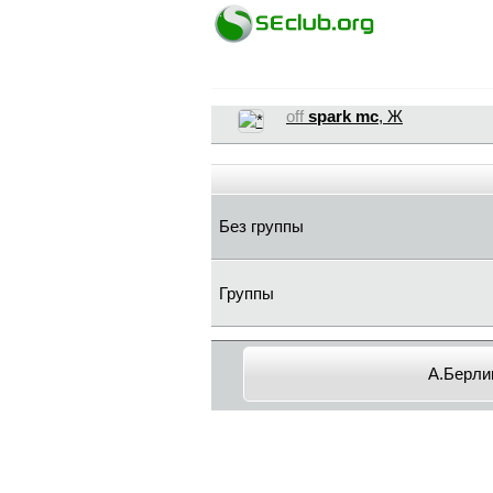
off
spark mc
, Ж
Без группы
Группы
A.Бepли