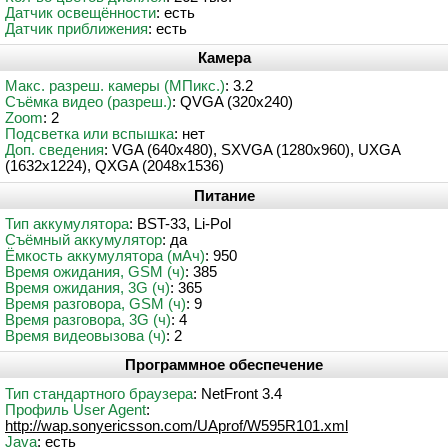
Датчик освещённости
: есть
Датчик приближения
: есть
Камера
Макс. разреш. камеры (МПикс.)
: 3.2
Съёмка видео (разреш.)
: QVGA (320x240)
Zoom
: 2
Подсветка или вспышка
: нет
Доп. сведения
: VGA (640x480), SXVGA (1280x960), UXGA
(1632x1224), QXGA (2048x1536)
Питание
Тип аккумулятора
: BST-33, Li-Pol
Съёмный аккумулятор
: да
Ёмкость аккумулятора (мАч)
: 950
Время ожидания, GSM (ч)
: 385
Время ожидания, 3G (ч)
: 365
Время разговора, GSM (ч)
: 9
Время разговора, 3G (ч)
: 4
Время видеовызова (ч)
: 2
Программное обеспечение
Тип стандартного браузера
: NetFront 3.4
Профиль User Agent
:
http://wap.sonyericsson.com/UAprof/W595R101.xml
Java
: есть