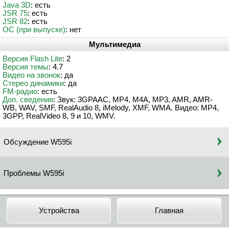
Java 3D
: есть
JSR 75
: есть
JSR 82
: есть
ОС (при выпуске)
: нет
Мультимедиа
Версия Flash Lite
: 2
Версия темы
: 4.7
Видео на звонок
: да
Стерео динамики
: да
FM-радио
: есть
Доп. сведения
: Звук: 3GPAAC, MP4, M4A, MP3, AMR, AMR-
WB, WAV, SMF, RealAudio 8, iMelody, XMF, WMA. Видео: MP4,
3GPP, RealVideo 8, 9 и 10, WMV.
Обсуждение W595i
Проблемы W595i
Устройства
Главная