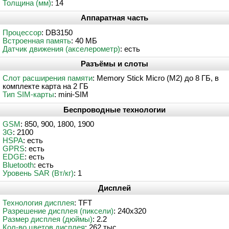
Толщина (мм)
: 14
Аппаратная часть
Процессор
: DB3150
Встроенная память
: 40 МБ
Датчик движения (акселерометр)
: есть
Разъёмы и слоты
Слот расширения памяти
: Memory Stick Micro (M2) до 8 ГБ, в
комплекте карта на 2 ГБ
Тип SIM-карты
: mini-SIM
Беспроводные технологии
GSM
: 850, 900, 1800, 1900
3G
: 2100
HSPA
: есть
GPRS
: есть
EDGE
: есть
Bluetooth
: есть
Уровень SAR (Вт/кг)
: 1
Дисплей
Технология дисплея
: TFT
Разрешение дисплея (пиксели)
: 240x320
Размер дисплея (дюймы)
: 2.2
Кол-во цветов дисплея
: 262 тыс.