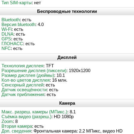
Тип SIM-карты
: нет
Беспроводные технологии
Bluetooth
: есть
Версия bluetooth
: 4.0
Wi-Fi
: есть
DLNA
: есть
GPS
: есть
ГЛОНАСС
: есть
NFC
: есть
Дисплей
Технология дисплея
: TFT
Разрешение дисплея (пиксели)
: 1920x1200
Размер дисплея (дюймы)
: 10.1
Кол-во цветов дисплея
: 16 млн.
Сенсорный дисплей
: есть
Датчик освещённости
: есть
Датчик приближения
: есть
Камера
Макс. разреш. камеры (МПикс.)
: 8.1
Съёмка видео (разреш.)
: HD 1080p
Zoom
: 8
Вторая камера
: есть
Доп. сведения
: Фронтальная камера: 2.2 МПикс, видео HD