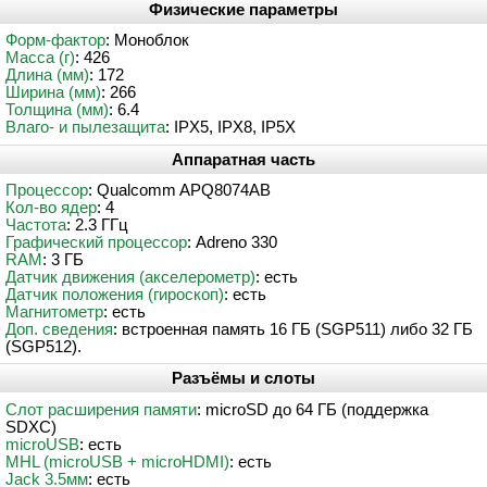
Физические параметры
Форм-фактор
: Моноблок
Масса (г)
: 426
Длина (мм)
: 172
Ширина (мм)
: 266
Толщина (мм)
: 6.4
Влаго- и пылезащита
: IPX5, IPX8, IP5X
Аппаратная часть
Процессор
: Qualcomm APQ8074AB
Кол-во ядер
: 4
Частота
: 2.3 ГГц
Графический процессор
: Adreno 330
RAM
: 3 ГБ
Датчик движения (акселерометр)
: есть
Датчик положения (гироскоп)
: есть
Магнитометр
: есть
Доп. сведения
: встроенная память 16 ГБ (SGP511) либо 32 ГБ
(SGP512).
Разъёмы и слоты
Слот расширения памяти
: microSD до 64 ГБ (поддержка
SDXC)
microUSB
: есть
MHL (microUSB + microHDMI)
: есть
Jack 3.5мм
: есть