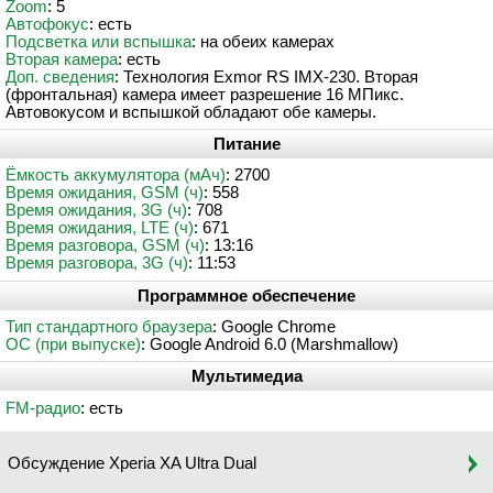
Zoom
: 5
Автофокус
: есть
Подсветка или вспышка
: на обеих камерах
Вторая камера
: есть
Доп. сведения
: Технология Exmor RS IMX-230. Вторая
(фронтальная) камера имеет разрешение 16 МПикс.
Автовокусом и вспышкой обладают обе камеры.
Питание
Ёмкость аккумулятора (мАч)
: 2700
Время ожидания, GSM (ч)
: 558
Время ожидания, 3G (ч)
: 708
Время ожидания, LTE (ч)
: 671
Время разговора, GSM (ч)
: 13:16
Время разговора, 3G (ч)
: 11:53
Программное обеспечение
Тип стандартного браузера
: Google Chrome
ОС (при выпуске)
: Google Android 6.0 (Marshmallow)
Мультимедиа
FM-радио
: есть
Обсуждение Xperia XA Ultra Dual