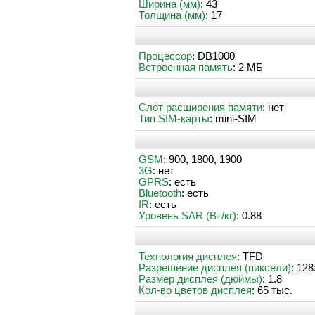
Ширина (мм)
: 43
Толщина (мм)
: 17
Процессор
: DB1000
Встроенная память
: 2 МБ
Слот расширения памяти
: нет
Тип SIM-карты
: mini-SIM
GSM
: 900, 1800, 1900
3G
: нет
GPRS
: есть
Bluetooth
: есть
IR
: есть
Уровень SAR (Вт/кг)
: 0.88
Технология дисплея
: TFD
Разрешение дисплея (пиксели)
: 12
Размер дисплея (дюймы)
: 1.8
Кол-во цветов дисплея
: 65 тыс.