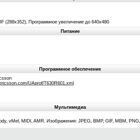
IF (288х352), Программное увеличение до 640х480
Питание
Программное обеспечение
icsson
yericsson.com/UAprof/T630R601.xml
Мультимедиа
elody, vMel, MIDI, AMR. Изображения: JPEG, BMP, GIF, MBM, PN