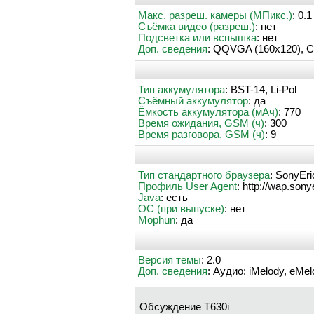
Макс. разреш. камеры (МПикс.)
: 0.1
Съёмка видео (разреш.)
: нет
Подсветка или вспышка
: нет
Доп. сведения
: QQVGA (160x120), C
Тип аккумулятора
: BST-14, Li-Pol
Съёмный аккумулятор
: да
Ёмкость аккумулятора (мАч)
: 770
Время ожидания, GSM (ч)
: 300
Время разговора, GSM (ч)
: 9
Тип стандартного браузера
: SonyEr
Профиль User Agent
:
http://wap.son
Java
: есть
ОС (при выпуске)
: нет
Mophun
: да
Версия темы
: 2.0
Доп. сведения
: Аудио: iMelody, eM
Обсуждение T630i