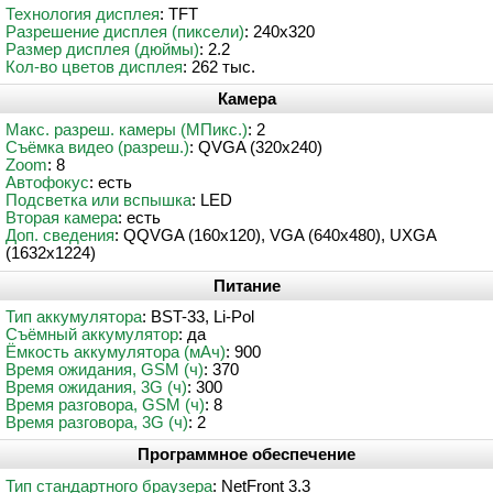
Технология дисплея
: TFT
Разрешение дисплея (пиксели)
: 240x320
Размер дисплея (дюймы)
: 2.2
Кол-во цветов дисплея
: 262 тыс.
Камера
Макс. разреш. камеры (МПикс.)
: 2
Съёмка видео (разреш.)
: QVGA (320x240)
Zoom
: 8
Автофокус
: есть
Подсветка или вспышка
: LED
Вторая камера
: есть
Доп. сведения
: QQVGA (160x120), VGA (640x480), UXGA
(1632x1224)
Питание
Тип аккумулятора
: BST-33, Li-Pol
Съёмный аккумулятор
: да
Ёмкость аккумулятора (мАч)
: 900
Время ожидания, GSM (ч)
: 370
Время ожидания, 3G (ч)
: 300
Время разговора, GSM (ч)
: 8
Время разговора, 3G (ч)
: 2
Программное обеспечение
Тип стандартного браузера
: NetFront 3.3