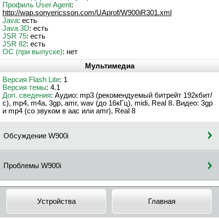
Профиль User Agent
:
http://wap.sonyericsson.com/UAprof/W900iR301.xml
Java
: есть
Java 3D
: есть
JSR 75
: есть
JSR 82
: есть
ОС (при выпуске)
: нет
Мультимедиа
Версия Flash Lite
: 1
Версия темы
: 4.1
Доп. сведения
: Аудио: mp3 (рекомендуемый битрейт 192кбит/
с), mp4, m4a, 3gp, amr, wav (до 16кГц), midi, Real 8. Видео: 3gp
и mp4 (со звуком в aac или amr), Real 8
Обсуждение W900i
Проблемы W900i
Устройства
Главная