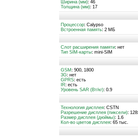
Ширина (мм)
: 46
Толщина (мм)
: 17
Процессор
: Calypso
Встроенная память
: 2 МБ
Слот расширения памяти
: нет
Тип SIM-карты
: mini-SIM
GSM
: 900, 1800
3G
: нет
GPRS
: есть
IR
: есть
Уровень SAR (Вт/кг)
: 0.9
Технология дисплея
: CSTN
Разрешение дисплея (пиксели)
: 12
Размер дисплея (дюймы)
: 1.6
Кол-во цветов дисплея
: 65 тыс.