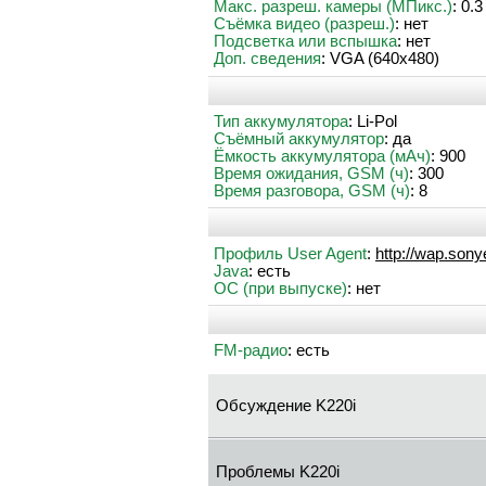
Макс. разреш. камеры (МПикс.)
: 0.3
Съёмка видео (разреш.)
: нет
Подсветка или вспышка
: нет
Доп. сведения
: VGA (640x480)
Тип аккумулятора
: Li-Pol
Съёмный аккумулятор
: да
Ёмкость аккумулятора (мАч)
: 900
Время ожидания, GSM (ч)
: 300
Время разговора, GSM (ч)
: 8
Профиль User Agent
:
http://wap.son
Java
: есть
ОС (при выпуске)
: нет
FM-радио
: есть
Обсуждение K220i
Проблемы K220i