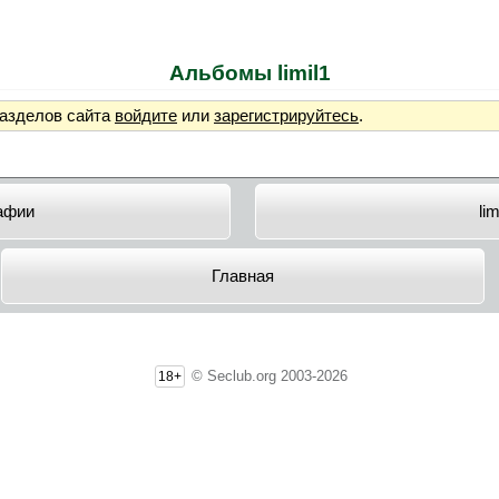
Альбомы limil1
разделов сайта
войдите
или
зарегистрируйтесь
.
афии
lim
Главная
© Seclub.org 2003-2026
18+