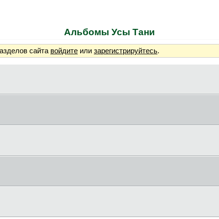
Альбомы Усы Тани
разделов сайта
войдите
или
зарегистрируйтесь
.