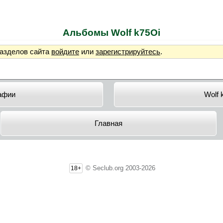
Альбомы Wolf k75Oi
разделов сайта
войдите
или
зарегистрируйтесь
.
афии
Wolf 
Главная
© Seclub.org 2003-2026
18+