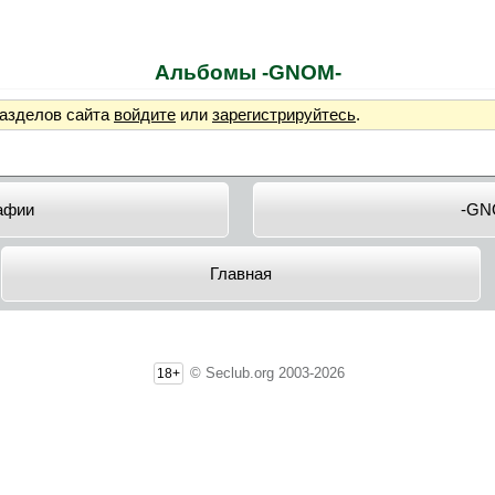
Альбомы -GNOM-
разделов сайта
войдите
или
зарегистрируйтесь
.
афии
-GN
Главная
© Seclub.org 2003-2026
18+