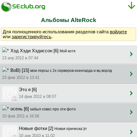
Альбомы AlteRock
Для полноценного использования разделов сайта
войдите
или
зарегистрируйтесь
.
Хэд Хэди Хэдиссон [6]
Мой котя
13 апр 2012 в 07:44
ВоВ) [15]
мои персы с 2х серверов изенгарда и вц ворлд
23 фев 2012 в 13:41
Это я [6]
14 фев 2012 в 08:07
осень [6]
забыл совес про эти фото
10 фев 2011 в 16:56
Новые фотки [2]
Новая прическа:)гг
10 дек 2010 в 11:02