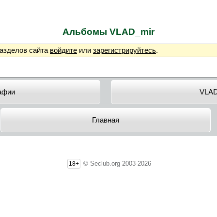
Альбомы VLAD_mir
разделов сайта
войдите
или
зарегистрируйтесь
.
афии
VLAD
Главная
© Seclub.org 2003-2026
18+