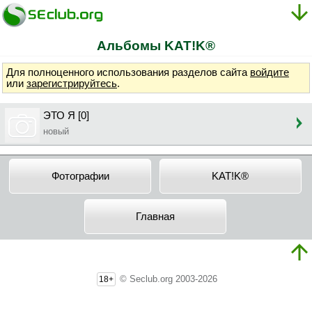
Альбомы KAT!K®
Для полноценного использования разделов сайта
войдите
или
зарегистрируйтесь
.
ЭТО Я [0]
новый
Фотографии
KAT!K®
Главная
© Seclub.org 2003-2026
18+