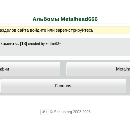
Альбомы Metalhead666
разделов сайта
войдите
или
зарегистрируйтесь
.
 коменты. [13]
created by +mike93+
афии
Metalh
Главная
© Seclub.org 2003-2026
18+