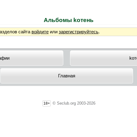
Альбомы koтeнь
разделов сайта
войдите
или
зарегистрируйтесь
.
афии
koт
Главная
© Seclub.org 2003-2026
18+